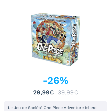
-
26
%
29,99€
39,99€
Le Jeu de Société One Piece Adventure Island