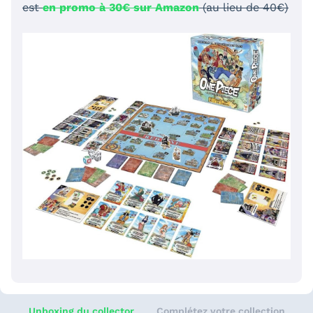
est
en promo à 30€ sur Amazon
(au lieu de 40€)
Unboxing du collector
Complétez votre collection