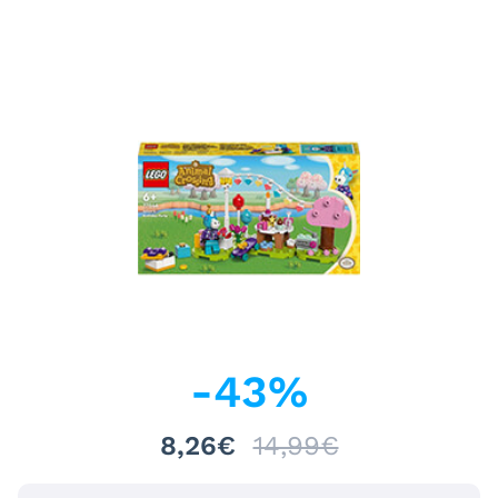
-
43
%
8,26€
14,99€