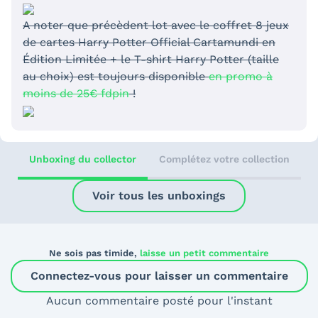
A noter que précèdent lot avec le coffret 8 jeux
de cartes Harry Potter Official Cartamundi en
Édition Limitée + le T-shirt Harry Potter (taille
au choix) est toujours disponible
en promo à
moins de 25€ fdpin
!
Unboxing du collector
Complétez votre collection
Voir tous les unboxings
Ne sois pas timide,
laisse un petit commentaire
Connectez-vous pour laisser un commentaire
Aucun commentaire posté pour l'instant