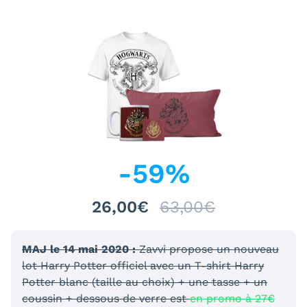
-
59
%
26,00€
63,00€
MAJ le 14 mai 2020 :
Zavvi propose un nouveau
lot Harry Potter officiel avec un T-shirt Harry
Potter blanc (taille au choix) + une tasse + un
coussin + dessous de verre est
en promo à 27€