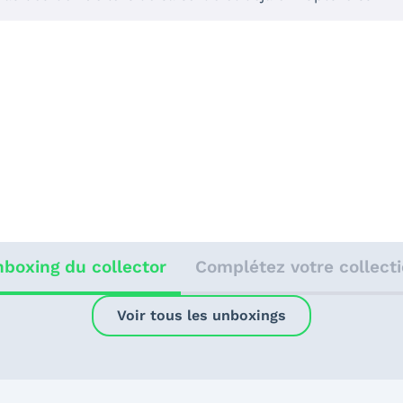
boxing du collector
Complétez votre collect
Voir tous les unboxings