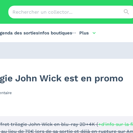
genda des sorties
Infos boutiques
Plus
logie John Wick est en promo
ntaire
ffret trilogie John Wick en blu-ray 2D+4K (
+d'info sur la 
au lieu de 70€ lors de sa sortie et déjà en rupture sur A