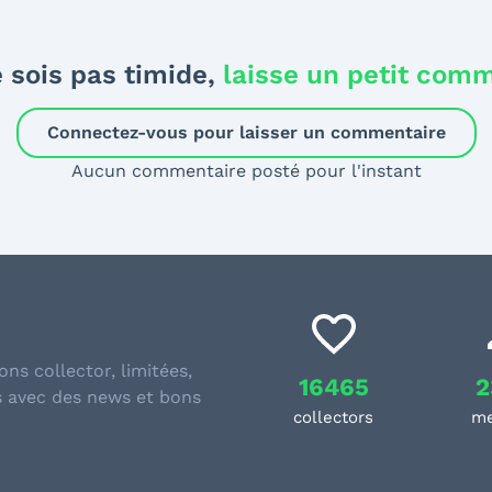
 sois pas timide,
laisse un petit com
Connectez-vous pour laisser un commentaire
Aucun commentaire posté pour l'instant
ons collector, limitées,
16465
2
s avec des news et bons
collectors
m