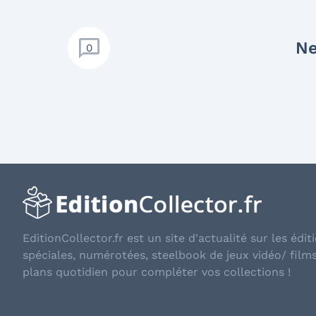
Ne
0
EditionCollector.fr est un site d'actualité sur les éditi
spéciales, numérotées, steelbook de jeux vidéo/ film
plans quotidien pour compléter vos collections !