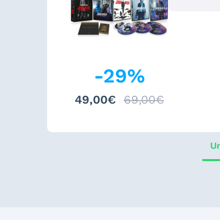
-
29
%
49,00€
69,00€
Un