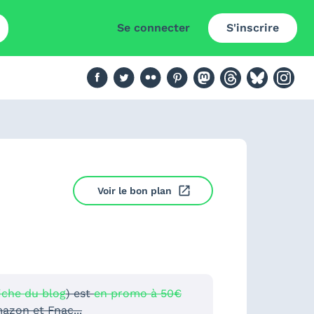
Se connecter
S'inscrire
Voir le bon plan
fiche du blog
) est
en promo à 50€
mazon et Fnac...