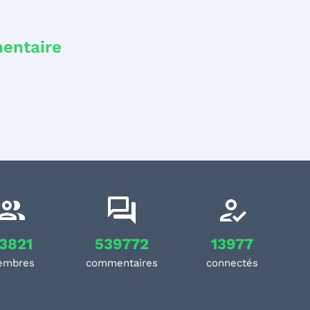
mentaire
3821
539772
13977
embres
commentaires
connectés