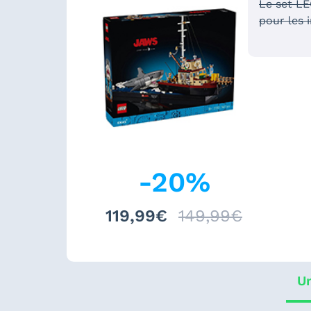
Le set L
pour les i
-
20
%
119,99€
149,99€
Un