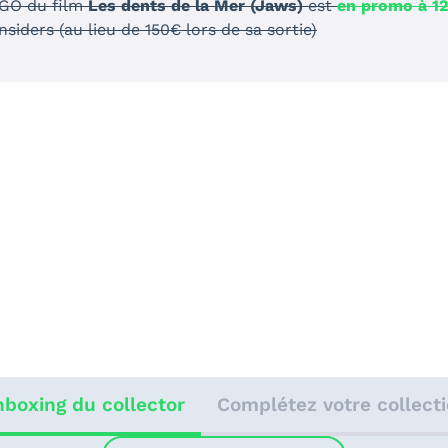
EGO du film
Les dents de la Mer (Jaws)
est
en promo à 12
nsiders (au lieu de 150€ lors de sa sortie)
boxing du collector
Complétez votre collect