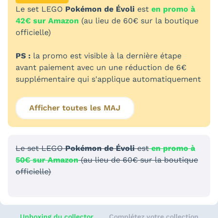
Le set LEGO
Pokémon de Évoli
est
en promo à
42€ sur Amazon
(au lieu de 60€ sur la boutique
officielle)
PS :
la promo est visible à la dernière étape
avant paiement avec un une réduction de 6€
supplémentaire qui s'applique automatiquement
Afficher toutes les MAJ
Le set LEGO
Pokémon de Évoli
est
en promo à
50€ sur Amazon
(au lieu de 60€ sur la boutique
officielle)
Unboxing du collector
Complétez votre collection