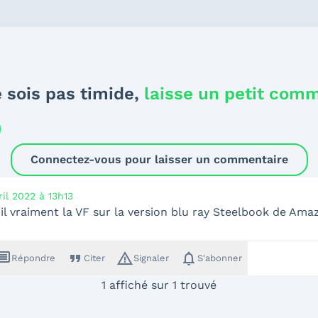
 sois pas timide,
laisse un petit com
Connectez-vous pour laisser un commentaire
ril 2022 à 13h13
 il vraiment la VF sur la version blu ray Steelbook de Amazo
ssage
format_quote
warning_amber
notifications
Répondre
Citer
Signaler
S'abonner
1 affiché sur 1 trouvé