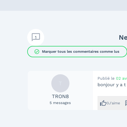
Ne
1
check_circle
Marquer tous les commentaires comme lus
Publié le
02 av
T
bonjour y a t
TRON8
thumb_up
me
5
messages
0
J'aime