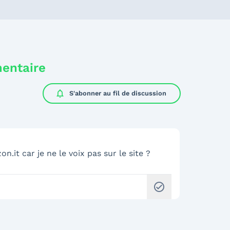
mentaire
notifications
S'abonner au
fil de discussion
n.it car je ne le voix pas sur le site ?
check_circle