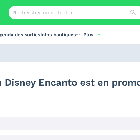
genda des sorties
Infos boutiques
Plus
m Disney Encanto est en prom
t