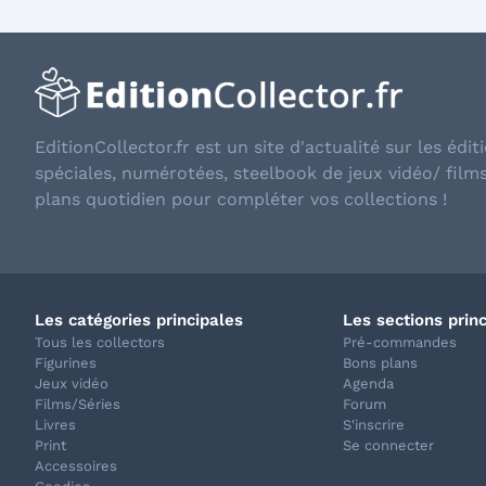
EditionCollector.fr est un site d'actualité sur les éditi
spéciales, numérotées, steelbook de jeux vidéo/ film
plans quotidien pour compléter vos collections !
Les catégories principales
Les sections prin
Tous les collectors
Pré-commandes
Figurines
Bons plans
Jeux vidéo
Agenda
Films/Séries
Forum
Livres
S'inscrire
Print
Se connecter
Accessoires