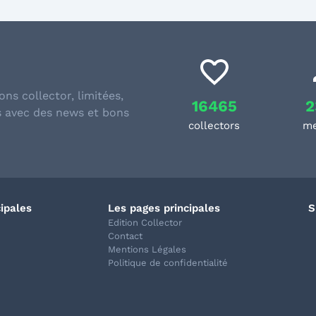
ons collector, limitées,
16465
2
s avec des news et bons
collectors
m
cipales
Les pages principales
S
Edition Collector
Contact
Mentions Légales
Politique de confidentialité