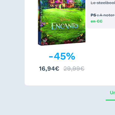
Le steelboo
PS :
A noter 
en CC
-
45
%
16,94€
29,99€
Un