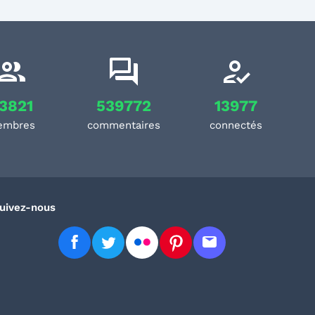
3821
539772
13977
embres
commentaires
connectés
uivez-nous