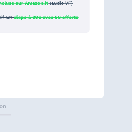
incluse sur Amazon.it
(audio VF)
sif est
dispo à 30€ avec 5€ offerts
ion