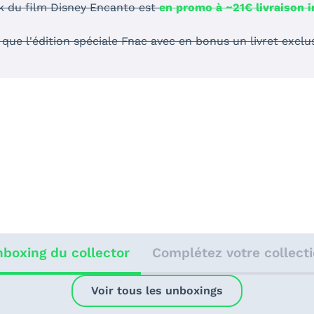
k du film Disney Encanto est
en promo à ~21€ livraison 
que l'édition spéciale Fnac avec en bonus un livret exclu
boxing du collector
Complétez votre collect
Voir tous les unboxings