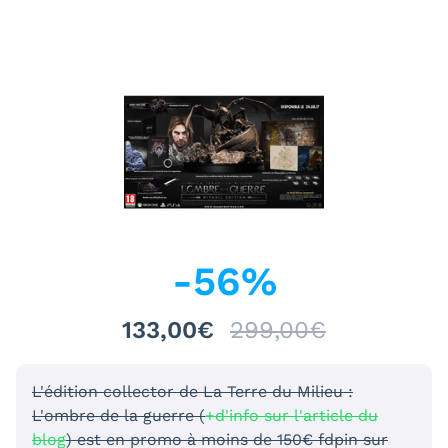
-
56
%
133,00€
299,00€
L'édition collector de La Terre du Milieu :
L'ombre de la guerre (
+d'info sur l'article du
blog
) est en promo à moins de 150€ fdpin sur