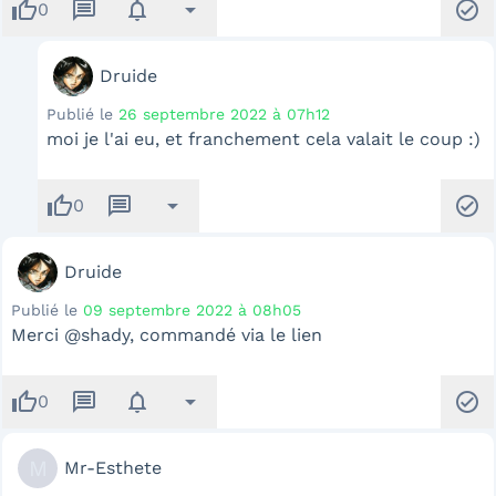
thumb_up
message
notifications
arrow_drop_down
check_circle
0
Druide
Publié le
26 septembre 2022 à 07h12
moi je l'ai eu, et franchement cela valait le coup :)
thumb_up
message
arrow_drop_down
check_circle
0
Druide
Publié le
09 septembre 2022 à 08h05
Merci @shady, commandé via le lien
thumb_up
message
notifications
arrow_drop_down
check_circle
0
M
Mr-Esthete