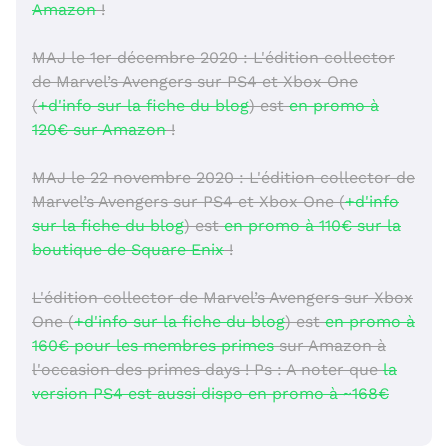
Amazon
!
MAJ le 1er décembre 2020 : L'édition collector
de Marvel’s Avengers sur PS4 et Xbox One
(
+d'info sur la fiche du blog
) est
en promo à
120€ sur Amazon
!
MAJ le 22 novembre 2020 : L'édition collector de
Marvel’s Avengers sur PS4 et Xbox One (
+d'info
sur la fiche du blog
) est
en promo à 110€ sur la
boutique de Square Enix
!
L'édition collector de Marvel’s Avengers sur Xbox
One (
+d'info sur la fiche du blog
) est
en promo à
160€ pour les membres primes
sur Amazon à
l'occasion des primes days ! Ps : A noter que
la
version PS4 est aussi dispo en promo à ~168€