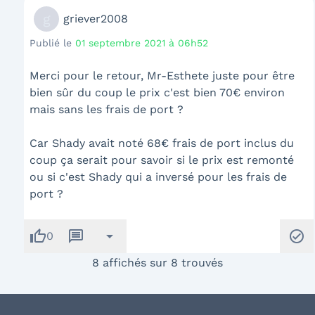
g
griever2008
Publié le
01 septembre 2021 à 06h52
Merci pour le retour, Mr-Esthete juste pour être
bien sûr du coup le prix c'est bien 70€ environ
mais sans les frais de port ?
Car Shady avait noté 68€ frais de port inclus du
coup ça serait pour savoir si le prix est remonté
ou si c'est Shady qui a inversé pour les frais de
port ?
thumb_up
message
arrow_drop_down
check_circle
0
8 affichés sur 8 trouvés