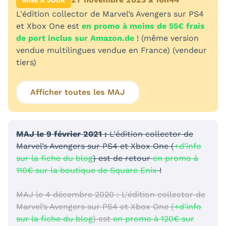
MISE À JOUR
L'édition collector de Marvel’s Avengers sur PS4
et Xbox One est
en promo à moins de 55€ frais
de port inclus sur Amazon.de
! (même version
vendue multilingues vendue en France) (vendeur
tiers)
Afficher toutes les MAJ
MAJ le 9 février 2021 :
L'édition collector de
Marvel’s Avengers sur PS4 et Xbox One (
+d'info
sur la fiche du blog
) est de retour
en promo à
110€ sur la boutique de Square Enix
!
MAJ le 4 décembre 2020 : L'édition collector de
Marvel’s Avengers sur PS4 et Xbox One (
+d'info
sur la fiche du blog
) est
en promo à 120€ sur