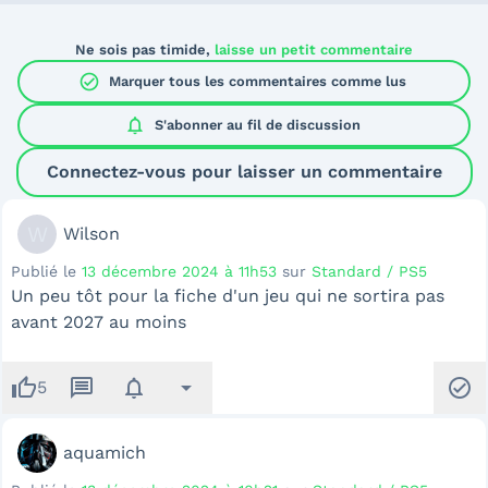
Ne sois pas timide,
laisse un petit commentaire
check_circle
Marquer tous les commentaires comme lus
notifications
S'abonner au
fil de discussion
Connectez-vous pour laisser un commentaire
W
Wilson
Publié le
13 décembre 2024 à 11h53
sur
Standard / PS5
Un peu tôt pour la fiche d'un jeu qui ne sortira pas
avant 2027 au moins
thumb_up
message
notifications
arrow_drop_down
check_circle
5
aquamich