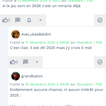
Publié le
13 décembre 2024 à 10h21
sur
Standard / PS5
si le jeu sort en 2026 c'est un miracle déjà
thumb_up
message
notifications
arrow_drop_down
check_circle
2
AveLukasBaldini
Publié le
17 décembre 2024 à 05h52
sur
Standard / PS5
C'est clair, il est dit 2025 mais j'y crois 0 mdr
thumb_up
message
arrow_drop_down
check_circle
0
grandbaton
Publié le
18 décembre 2024 à 10h36
sur
Standard / PS5
Evidemment aucune chance, ni aucun intérêt pour
2025 :