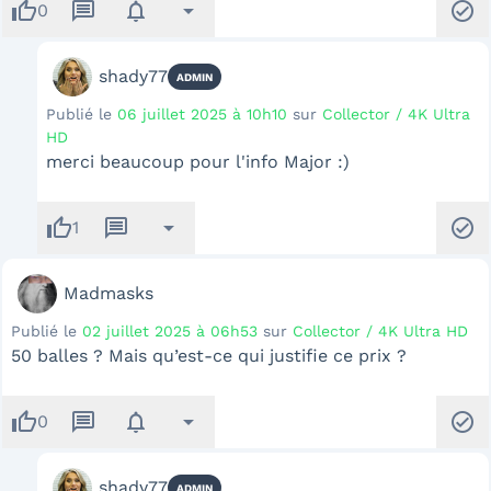
thumb_up
message
notifications
arrow_drop_down
check_circle
0
shady77
ADMIN
Publié le
06 juillet 2025 à 10h10
sur
Collector / 4K Ultra
HD
merci beaucoup pour l'info Major :)
thumb_up
message
arrow_drop_down
check_circle
1
Madmasks
Publié le
02 juillet 2025 à 06h53
sur
Collector / 4K Ultra HD
50 balles ? Mais qu’est-ce qui justifie ce prix ?
thumb_up
message
notifications
arrow_drop_down
check_circle
0
shady77
ADMIN