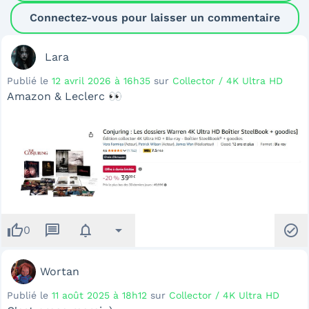
Connectez-vous pour laisser un commentaire
Lara
Publié le
12 avril 2026 à 16h35
sur
Collector / 4K Ultra HD
Amazon & Leclerc 👀
thumb_up
message
notifications
arrow_drop_down
check_circle
0
Wortan
Publié le
11 août 2025 à 18h12
sur
Collector / 4K Ultra HD