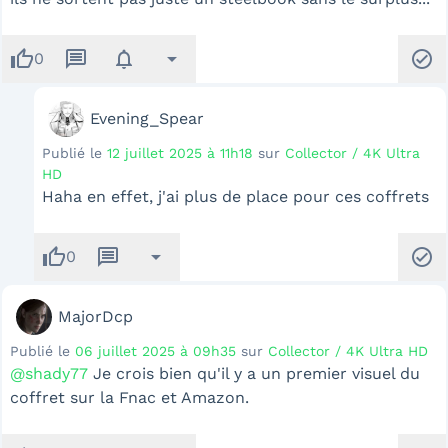
thumb_up
message
notifications
arrow_drop_down
check_circle
0
Evening_Spear
Publié le
12 juillet 2025 à 11h18
sur
Collector / 4K Ultra
HD
Haha en effet, j'ai plus de place pour ces coffrets
thumb_up
message
arrow_drop_down
check_circle
0
MajorDcp
Publié le
06 juillet 2025 à 09h35
sur
Collector / 4K Ultra HD
@shady77
Je crois bien qu'il y a un premier visuel du
coffret sur la Fnac et Amazon.