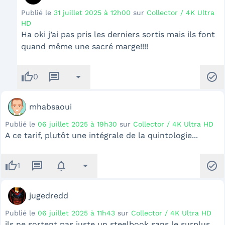
Publié le
31 juillet 2025 à 12h00
sur
Collector / 4K Ultra
HD
Ha oki j’ai pas pris les derniers sortis mais ils font
quand même une sacré marge!!!!
thumb_up
message
arrow_drop_down
check_circle
0
mhabsaoui
Publié le
06 juillet 2025 à 19h30
sur
Collector / 4K Ultra HD
A ce tarif, plutôt une intégrale de la quintologie...
thumb_up
message
notifications
arrow_drop_down
check_circle
1
jugedredd
Publié le
06 juillet 2025 à 11h43
sur
Collector / 4K Ultra HD
ils ne sortent pas juste un steelbook sans le surplus...