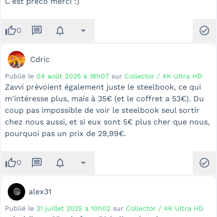
C'est preco merci :)
thumb_up
message
notifications
arrow_drop_down
check_circle
0
Cdric
Publié le
04 août 2025 à 18h07
sur
Collector / 4K Ultra HD
Zavvi prévoient également juste le steelbook, ce qui
m'intéresse plus, mais à 35€ (et le coffret a 53€). Du
coup pas impossible de voir le steelbook seul sortir
chez nous aussi, et si eux sont 5€ plus cher que nous,
pourquoi pas un prix de 29,99€.
thumb_up
message
notifications
arrow_drop_down
check_circle
0
alex31
Publié le
31 juillet 2025 à 10h02
sur
Collector / 4K Ultra HD