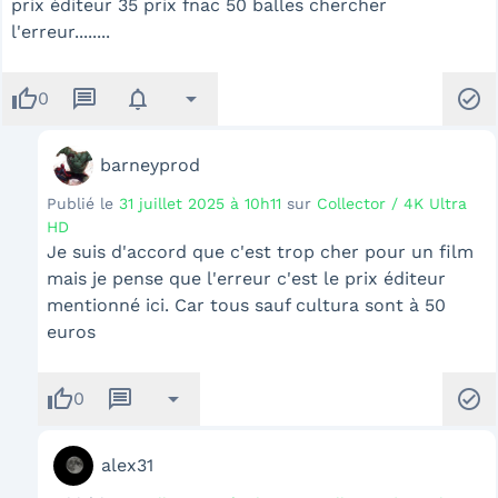
prix éditeur 35 prix fnac 50 balles chercher
l'erreur........
thumb_up
message
notifications
arrow_drop_down
check_circle
0
barneyprod
Publié le
31 juillet 2025 à 10h11
sur
Collector / 4K Ultra
HD
Je suis d'accord que c'est trop cher pour un film
mais je pense que l'erreur c'est le prix éditeur
mentionné ici. Car tous sauf cultura sont à 50
euros
thumb_up
message
arrow_drop_down
check_circle
0
alex31