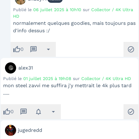
Publié le
06 juillet 2025 à 10h10
sur
Collector / 4K Ultra
HD
normalement quelques goodies, mais toujours pas
d'info dessus :/
thumb_up
message
arrow_drop_down
check_circle
0
alex31
Publié le
01 juillet 2025 à 19h08
sur
Collector / 4K Ultra HD
mon steel zavvi me suffira j'y mettrait le 4k plus tard
.....
thumb_up
message
notifications
arrow_drop_down
check_circle
0
jugedredd