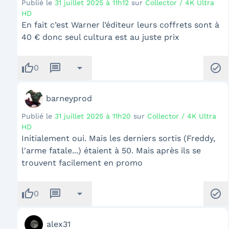
Publié le
31 juillet 2025 à 11h12
sur
Collector / 4K Ultra
HD
En fait c’est Warner l’éditeur leurs coffrets sont à
40 € donc seul cultura est au juste prix
thumb_up
message
arrow_drop_down
check_circle
0
barneyprod
Publié le
31 juillet 2025 à 11h20
sur
Collector / 4K Ultra
HD
Initialement oui. Mais les derniers sortis (Freddy,
l'arme fatale...) étaient à 50. Mais après ils se
trouvent facilement en promo
thumb_up
message
arrow_drop_down
check_circle
0
alex31