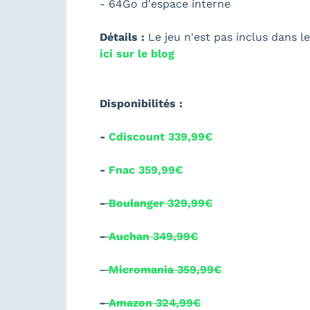
- 64Go d'espace interne
Détails :
Le jeu n'est pas inclus dans l
ici sur le blog
Disponibilités :
-
Cdiscount 339,99€
-
Fnac 359,99€
-
Boulanger 329,99€
-
Auchan 349,99€
-
Micromania 359,99€
-
Amazon 324,99€