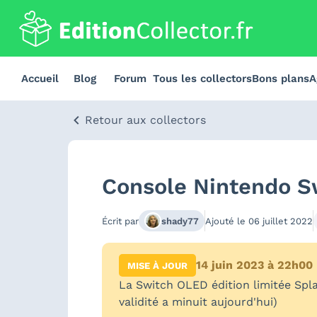
Accueil
Blog
Forum
Tous les collectors
Bons plans
A
Retour aux collectors
Console Nintendo Sw
Écrit par
shady77
Ajouté le
06 juillet 2022
14 juin 2023 à 22h00
MISE À JOUR
La Switch OLED édition limitée Spl
validité a minuit aujourd'hui)