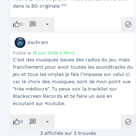
dans la BO originale ^^
thumb_up
message
arrow_drop_down
check_circle
0
Aschram
Publié le
19 juin 2026 à 18h13
C'est des musiques issues des radios du jeu, mais
franchement pour avoir toutes les soundtracks du
jeu et tous les vinyles je fais l'impasse sur celui ci
car le choix des musiques, sont de mon point vue
"très médiocre". Tu peux voir la tracklist sur
Blackscreen Records et te faire un avis en
écoutant sur Youtube.
thumb_up
message
arrow_drop_down
check_circle
0
3 affichés sur 3 trouvés