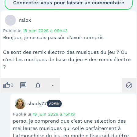
Connectez-vous pour laisser un commentaire
r
ralox
Publié le
18 juin 2026 à 09h43
Bonjour, je ne suis pas sûr d'avoir compris
Ce sont des remix électro des musiques du jeu ? Ou
c'est les musiques de base du jeu + des remix électro
?
thumb_up
message
notifications
arrow_drop_down
check_circle
0
shady77
ADMIN
Publié le
19 juin 2026 à 15h19
perso, je comprend que c'est une sélection des
meilleures musiques qui colle parfaitement à
l'atmosphère du jeu, en mode elle aurait du être