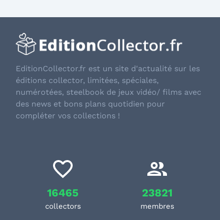
EditionCollector.fr est un site d'actualité sur les
éditions collector, limitées, spéciales,
numérotées, steelbook de jeux vidéo/ films avec
des news et bons plans quotidien pour
compléter vos collections !
16465
23821
collectors
membres