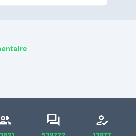
mentaire
3821
539772
13977