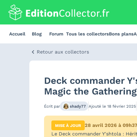
Accueil
Blog
Forum
Tous les collectors
Bons plans
A
Retour aux collectors
Deck commander Y'sh
Magic the Gathering
Écrit par
shady77
Ajouté le
18 février 2025
28 avril 2026 à 09h3
MISE À JOUR
Le Deck commander Y'shtola : Hérit