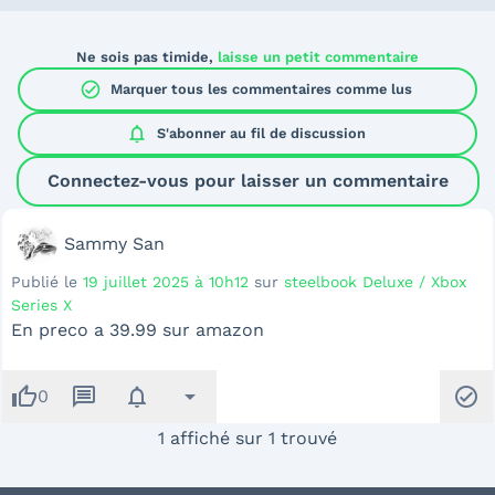
Ne sois pas timide,
laisse un petit commentaire
check_circle
Marquer tous les commentaires comme lus
notifications
S'abonner au
fil de discussion
Connectez-vous pour laisser un commentaire
Sammy San
Publié le
19 juillet 2025 à 10h12
sur
steelbook Deluxe / Xbox
Series X
En preco a 39.99 sur amazon
thumb_up
message
notifications
arrow_drop_down
check_circle
0
1 affiché sur 1 trouvé