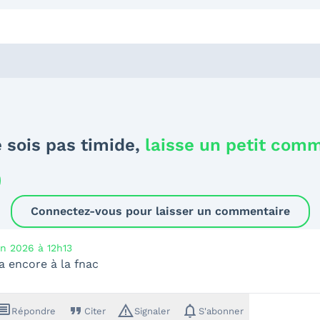
 sois pas timide,
laisse un petit com
Connectez-vous pour laisser un commentaire
in 2026 à 12h13
 a encore à la fnac
ssage
format_quote
warning_amber
notifications
Répondre
Citer
Signaler
S'abonner