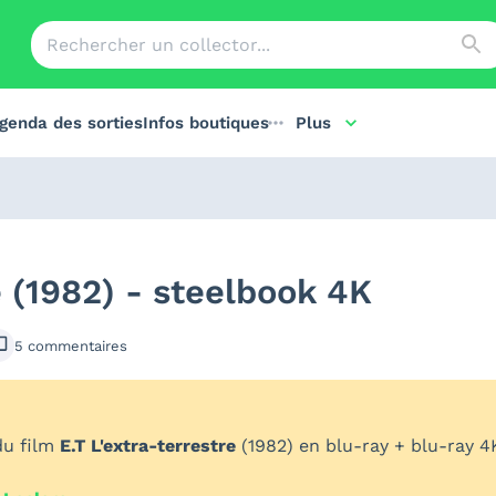
genda des sorties
Infos boutiques
Plus
e (1982) - steelbook 4K
5
commentaires
du film
E.T L'extra-terrestre
(1982) en blu-ray + blu-ray 4K