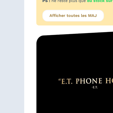
PS :
ne reste plus que
du stock sur
Afficher toutes les MAJ