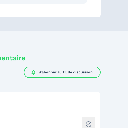
mentaire
notifications
S'abonner au
fil de discussion
check_circle