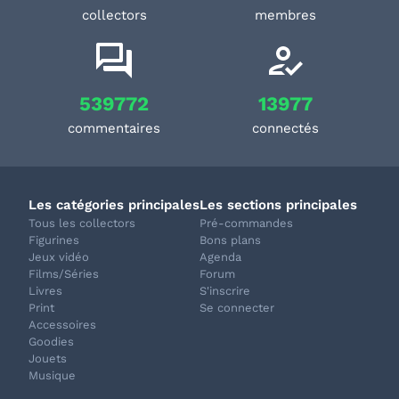
collectors
membres
539772
13977
commentaires
connectés
Les catégories principales
Les sections principales
Tous les collectors
Pré-commandes
Figurines
Bons plans
Jeux vidéo
Agenda
Films/Séries
Forum
Livres
S'inscrire
Print
Se connecter
Accessoires
Goodies
Jouets
Musique