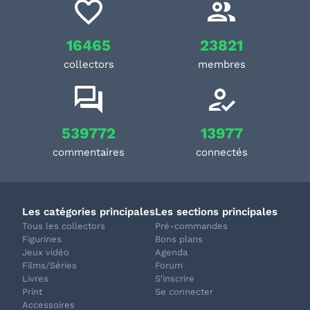
16465
23821
collectors
membres
539772
13977
commentaires
connectés
Les catégories principales
Les sections principales
Tous les collectors
Pré-commandes
Figurines
Bons plans
Jeux vidéo
Agenda
Films/Séries
Forum
Livres
S'inscrire
Print
Se connecter
Accessoires