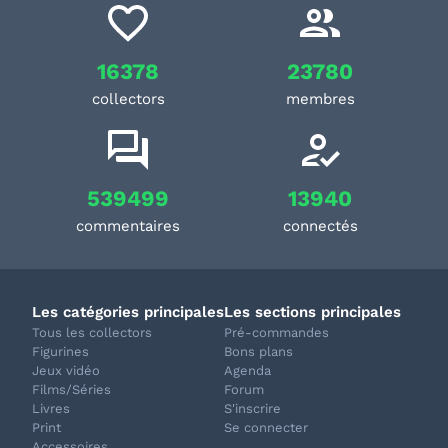
16378
23780
collectors
membres
539499
13940
commentaires
connectés
Les catégories principales
Les sections principales
Tous les collectors
Pré-commandes
Figurines
Bons plans
Jeux vidéo
Agenda
Films/Séries
Forum
Livres
S'inscrire
Print
Se connecter
Accessoires