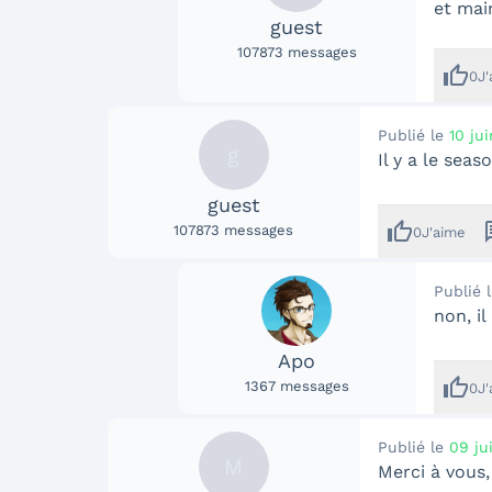
et mai
guest
107873
messages
thumb_up
0
J
Publié le
10 ju
g
Il y a le sea
guest
thumb_up
me
107873
messages
0
J'aime
Publié 
non, i
Apo
thumb_up
1367
messages
0
J
Publié le
09 ju
M
Merci à vous, 