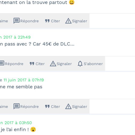
ntenant on la trouve partout 😀
message
format_quote
warning_amber
'aime
Répondre
Citer
Signaler
in 2017 à 22h49
son pass avec ? Car 45€ de DLC…
ssage
format_quote
warning_amber
notifications
Répondre
Citer
Signaler
S'abonner
le
11 juin 2017 à 07h19
l ne me semble pas
message
format_quote
warning_amber
'aime
Répondre
Citer
Signaler
in 2017 à 03h50
je l’ai enfin ! 😮