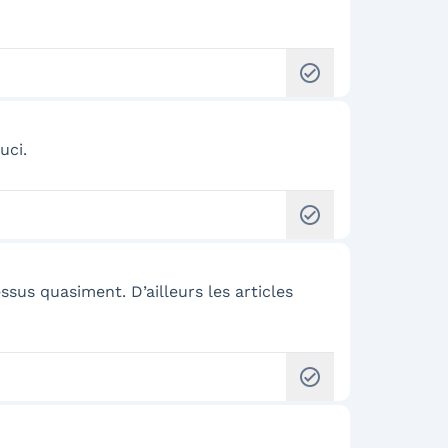
check_circle
uci.
check_circle
us quasiment. D’ailleurs les articles
check_circle