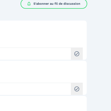
notifications
S'abonner au
fil de discussion
check_circle
check_circle