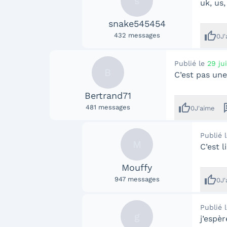
s
uk, us
snake545454
thumb_up
432
messages
0
J
Publié le
29 ju
B
C’est pas une
Bertrand71
thumb_up
me
481
messages
0
J'aime
Publié 
M
C’est 
Mouffy
thumb_up
947
messages
0
J
Publié 
g
j’espè