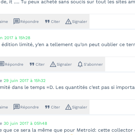
, de, it …. Tu peux acheté sans soucis sur tout les sites a
message
format_quote
warning_amber
'aime
Répondre
Citer
Signaler
in 2017 à 15h28
 édition limité, y’en a tellement qu’on peut oublier ce ter
ssage
format_quote
warning_amber
notifications
Répondre
Citer
Signaler
S'abonner
le
29 juin 2017 à 15h32
limité dans le temps =D. Les quantités c’est pas si importa
message
format_quote
warning_amber
'aime
Répondre
Citer
Signaler
le
30 juin 2017 à 05h48
re que ce sera la même que pour Metroid: cette collector