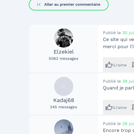
first_page
Aller au premier commentaire
Publié le
30 ju
Ce site qui v
merci pour l’
Elzekiel
5062
messages
thumb_up
me
0
J'aime
Publié le
29 ju
K
Quand je parle
Kadaj68
thumb_up
me
345
messages
0
J'aime
Publié le
29 ju
Encore trop 