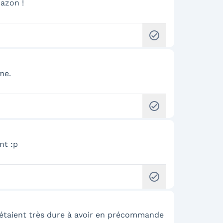
mazon !
check_circle
me.
check_circle
nt :p
check_circle
 étaient très dure à avoir en précommande