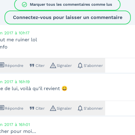
check_circle
Marquer tous les commentaires comme lus
Connectez-vous pour laisser un commentaire
in 2017 à 10h17
eut me ruiner lol
info
ssage
format_quote
warning_amber
notifications
Répondre
Citer
Signaler
S'abonner
in 2017 à 16h19
 de lui, voilà qu’il revient 😀
ssage
format_quote
warning_amber
notifications
Répondre
Citer
Signaler
S'abonner
in 2017 à 16h01
cher pour moi…