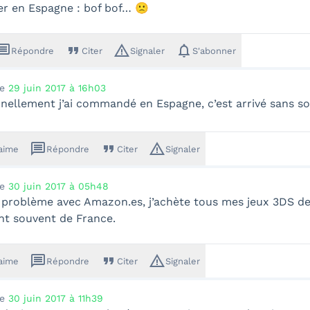
 en Espagne : bof bof… 🙁
ssage
format_quote
warning_amber
notifications
Répondre
Citer
Signaler
S'abonner
le
29 juin 2017 à 16h03
nellement j’ai commandé en Espagne, c’est arrivé sans so
message
format_quote
warning_amber
'aime
Répondre
Citer
Signaler
le
30 juin 2017 à 05h48
problème avec Amazon.es, j’achète tous mes jeux 3DS dess
nt souvent de France.
message
format_quote
warning_amber
'aime
Répondre
Citer
Signaler
le
30 juin 2017 à 11h39