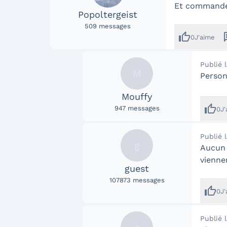
Et commander
Popoltergeist
509
messages
thumb_up
me
0
J'aime
Publié 
M
Person
Mouffy
thumb_up
947
messages
0
J
Publié 
g
Aucun 
vienne
guest
107873
messages
thumb_up
0
J
Publié 