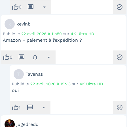
thumb_up
message
arrow_drop_down
check_circle
0
k
kevinb
Publié le
22 avril 2026 à 11h59
sur
4K Ultra HD
Amazon = paiement à l’expédition ?
thumb_up
message
notifications
arrow_drop_down
check_circle
0
T
Tavenas
Publié le
22 avril 2026 à 15h13
sur
4K Ultra HD
oui
thumb_up
message
arrow_drop_down
check_circle
1
jugedredd