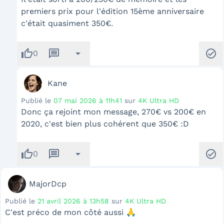
premiers prix pour l'édition 15ème anniversaire
c'était quasiment 350€.
thumb_up
message
arrow_drop_down
check_circle
0
Kane
Publié le
07 mai 2026 à 11h41
sur
4K Ultra HD
Donc ça rejoint mon message, 270€ vs 200€ en
2020, c'est bien plus cohérent que 350€ :D
thumb_up
message
arrow_drop_down
check_circle
0
MajorDcp
Publié le
21 avril 2026 à 13h58
sur
4K Ultra HD
C'est préco de mon côté aussi 🙏