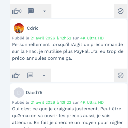
thumb_up
message
arrow_drop_down
check_circle
0
Cdric
Publié le
21 avril 2026 à 12h52
sur
4K Ultra HD
Personnellement lorsqu'il s'agit de précommande
sur la Fnac, je n'utilise plus PayPal. J'ai eu trop de
préco annulées comme ça.
thumb_up
message
arrow_drop_down
check_circle
1
D
Daed75
Publié le
21 avril 2026 à 13h23
sur
4K Ultra HD
Oui c’est ce que je craignais justement. Peut être
qu’Amazon va ouvrir les precos aussi, je vais
attendre. En fait je cherche un moyen pour régler