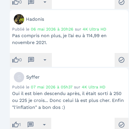
thumb_up
message
arrow_drop_down
check_circle
0
Hadonis
Publié le
06 mai 2026 à 20h26
sur
4K Ultra HD
Pas compris non plus, je l’ai eu à 114,99 en
novembre 2021.
thumb_up
message
arrow_drop_down
check_circle
0
S
Syffer
Publié le
07 mai 2026 à 05h37
sur
4K Ultra HD
Oui il est bien descendu après, il était sorti à 250
ou 225 je crois... Donc celui là est plus cher. Enfin
"l'inflation" a bon dos :)
thumb_up
message
arrow_drop_down
check_circle
1