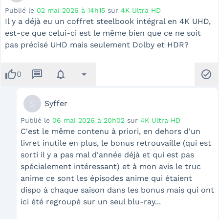
Publié le
02 mai 2026 à 14h15
sur
4K Ultra HD
Il y a déjà eu un coffret steelbook intégral en 4K UHD,
est-ce que celui-ci est le même bien que ce ne soit
pas précisé UHD mais seulement Dolby et HDR?
thumb_up
message
notifications
arrow_drop_down
check_circle
0
S
Syffer
Publié le
06 mai 2026 à 20h02
sur
4K Ultra HD
C'est le même contenu à priori, en dehors d'un
livret inutile en plus, le bonus retrouvaille (qui est
sorti il y a pas mal d'année déjà et qui est pas
spécialement intéressant) et à mon avis le truc
anime ce sont les épisodes anime qui étaient
dispo à chaque saison dans les bonus mais qui ont
ici été regroupé sur un seul blu-ray...