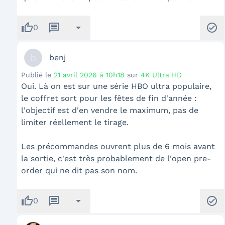
thumb_up
message
arrow_drop_down
check_circle
0
b
benj
Publié le
21 avril 2026 à 10h18
sur
4K Ultra HD
Oui. Là on est sur une série HBO ultra populaire,
le coffret sort pour les fêtes de fin d'année :
l'objectif est d'en vendre le maximum, pas de
limiter réellement le tirage.
Les précommandes ouvrent plus de 6 mois avant
la sortie, c'est très probablement de l'open pre-
order qui ne dit pas son nom.
thumb_up
message
arrow_drop_down
check_circle
0