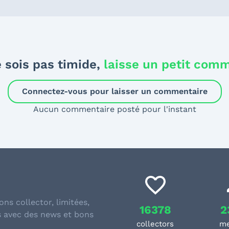
 sois pas timide,
laisse un petit com
Connectez-vous pour laisser un commentaire
Aucun commentaire posté pour l'instant
ons collector, limitées,
16378
2
s avec des news et bons
collectors
m