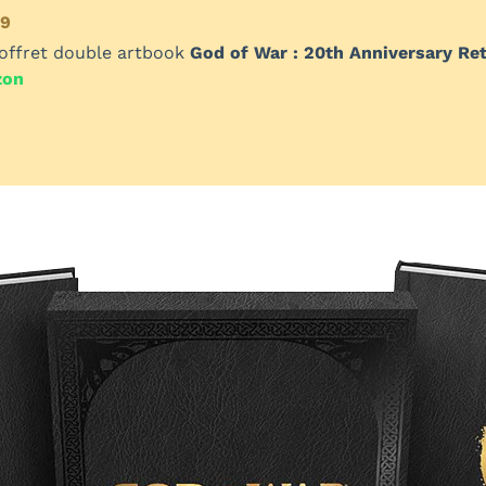
49
coffret double artbook
God of War : 20th Anniversary Re
zon