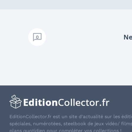
Ne
0
EditionCollector.fr est un site d'actualité sur les éditi
spéciales, numérotées, steelbook de jeux vidéo/ film
plans quotidien pour compléter vos collections !