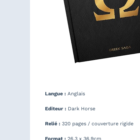
Langue :
Anglais
Editeur :
Dark Horse
Relié :
320 pages / couverture rigide
Format :
26,3 x 36,9cm