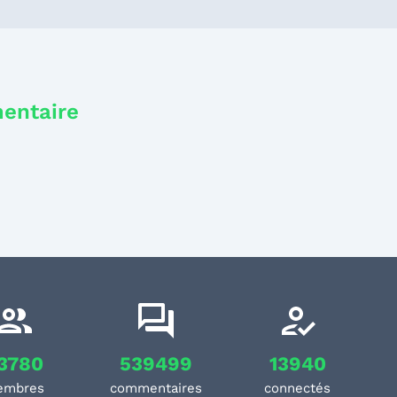
mentaire
3780
539499
13940
embres
commentaires
connectés