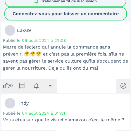
notifications
S'abonner au
fil de discussion
Connectez-vous pour laisser un commentaire
L
Lax69
Publié le
06 août 2024 à 21h08
Marre de leclerc qui annule la commande sans
prévenir, 😤😤😤 et c’est pas la première fois. s’ils ne
savent pas gérer le service culture qu’ils s’occupent de
gérer la nourriture. Deja qu’ils ont du mal
thumb_up
message
notifications
arrow_drop_down
check_circle
0
i
indy
Publié le
04 août 2024 à 01h31
Vous êtes sur que le visuel d'amazon c'est le même ?