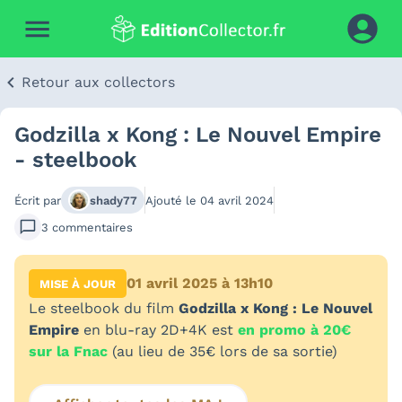
Retour aux collectors
Godzilla x Kong : Le Nouvel Empire
- steelbook
Écrit par
shady77
Ajouté le
04 avril 2024
3
commentaires
01 avril 2025 à 13h10
MISE À JOUR
Le steelbook du film
Godzilla x Kong : Le Nouvel
Empire
en blu-ray 2D+4K est
en promo à 20€
sur la Fnac
(au lieu de 35€ lors de sa sortie)