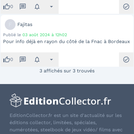
thumb_up
message
notifications
arrow_drop_down
check_circle
0
F
Fajitas
Publié le
03 août 2024 à 12h02
Pour info déjà en rayon du côté de la Fnac à Bordeaux
thumb_up
message
notifications
arrow_drop_down
check_circle
0
3 affichés sur 3 trouvés
EditionCollector.fr est un site d'actualité sur les
éditions collector, limitées, spéciales,
numérotées, steelbook de jeux vidéo/ films avec