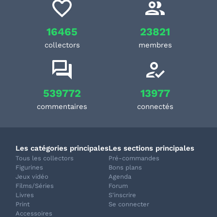
16465
23821
collectors
membres
539772
13977
commentaires
connectés
Les catégories principales
Les sections principales
Tous les collectors
Pré-commandes
Figurines
Bons plans
Jeux vidéo
Agenda
Films/Séries
Forum
Livres
S'inscrire
Print
Se connecter
Accessoires