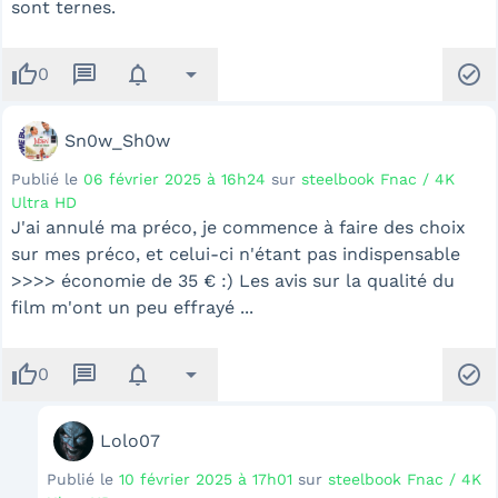
sont ternes.
thumb_up
message
notifications
arrow_drop_down
check_circle
0
Sn0w_Sh0w
Publié le
06 février 2025 à 16h24
sur
steelbook Fnac / 4K
Ultra HD
J'ai annulé ma préco, je commence à faire des choix
sur mes préco, et celui-ci n'étant pas indispensable
>>>> économie de 35 € :) Les avis sur la qualité du
film m'ont un peu effrayé ...
thumb_up
message
notifications
arrow_drop_down
check_circle
0
Lolo07
Publié le
10 février 2025 à 17h01
sur
steelbook Fnac / 4K