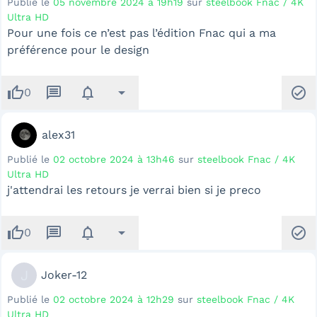
Publié le
05 novembre 2024 à 19h19
sur
steelbook Fnac / 4K
Ultra HD
Pour une fois ce n’est pas l’édition Fnac qui a ma
préférence pour le design
thumb_up
message
notifications
arrow_drop_down
check_circle
0
alex31
Publié le
02 octobre 2024 à 13h46
sur
steelbook Fnac / 4K
Ultra HD
j'attendrai les retours je verrai bien si je preco
thumb_up
message
notifications
arrow_drop_down
check_circle
0
J
Joker-12
Publié le
02 octobre 2024 à 12h29
sur
steelbook Fnac / 4K
Ultra HD