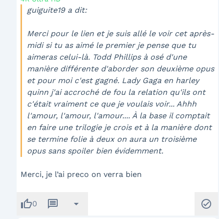
guiguite19 a dit:
Merci pour le lien et je suis allé le voir cet après-
midi si tu as aimé le premier je pense que tu
aimeras celui-là. Todd Phillips à osé d'une
manière différente d'aborder son deuxième opus
et pour moi c'est gagné. Lady Gaga en harley
quinn j'ai accroché de fou la relation qu'ils ont
c'était vraiment ce que je voulais voir... Ahhh
l'amour, l'amour, l'amour.... À la base il comptait
en faire une trilogie je crois et à la manière dont
se termine folie à deux on aura un troisième
opus sans spoiler bien évidemment.
Merci, je l’ai preco on verra bien
thumb_up
message
arrow_drop_down
check_circle
0