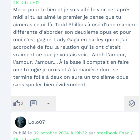
4K Ultra HD
Merci pour le lien et je suis allé le voir cet après-
midi si tu as aimé le premier je pense que tu
aimeras celui-là. Todd Phillips à osé d'une manière
différente d'aborder son deuxième opus et pour
moi c'est gagné. Lady Gaga en harley quinn j'ai
accroché de fou la relation qu'ils ont c'était
vraiment ce que je voulais voir... Ahhh l'amour,
l'amour, l'amour.... À la base il comptait en faire
une trilogie je crois et à la manière dont se
termine folie à deux on aura un troisième opus
sans spoiler bien évidemment.
thumb_up
message
arrow_drop_down
check_circle
2
Lolo07
Publié le
02 octobre 2024 à 19h32
sur
steelbook Fnac /
4K Ultra HD