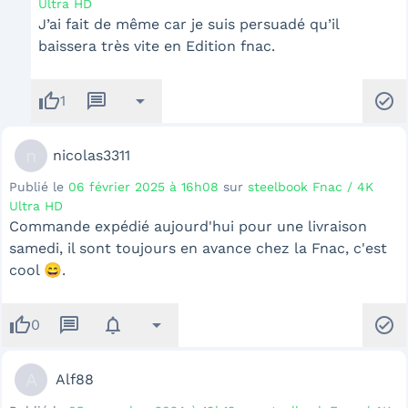
Ultra HD
J’ai fait de même car je suis persuadé qu’il
baissera très vite en Edition fnac.
thumb_up
message
arrow_drop_down
check_circle
1
n
nicolas3311
Publié le
06 février 2025 à 16h08
sur
steelbook Fnac / 4K
Ultra HD
Commande expédié aujourd'hui pour une livraison
samedi, il sont toujours en avance chez la Fnac, c'est
cool 😄.
thumb_up
message
notifications
arrow_drop_down
check_circle
0
A
Alf88