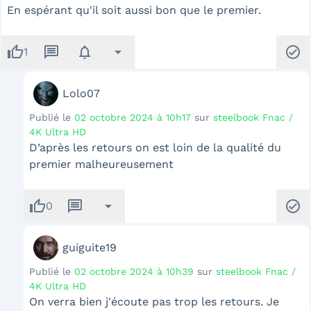
En espérant qu'il soit aussi bon que le premier.
thumb_up
message
notifications
arrow_drop_down
check_circle
1
Lolo07
Publié le
02 octobre 2024 à 10h17
sur
steelbook Fnac /
4K Ultra HD
D’après les retours on est loin de la qualité du
premier malheureusement
thumb_up
message
arrow_drop_down
check_circle
0
guiguite19
Publié le
02 octobre 2024 à 10h39
sur
steelbook Fnac /
4K Ultra HD
On verra bien j'écoute pas trop les retours. Je