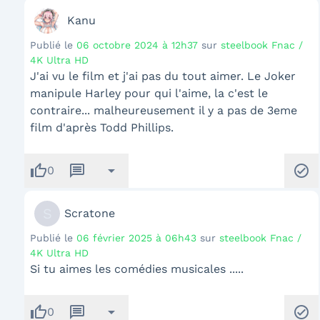
Kanu
Publié le
06 octobre 2024 à 12h37
sur
steelbook Fnac /
4K Ultra HD
J'ai vu le film et j'ai pas du tout aimer. Le Joker
manipule Harley pour qui l'aime, la c'est le
contraire... malheureusement il y a pas de 3eme
film d'après Todd Phillips.
thumb_up
message
arrow_drop_down
check_circle
0
S
Scratone
Publié le
06 février 2025 à 06h43
sur
steelbook Fnac /
4K Ultra HD
Si tu aimes les comédies musicales .....
thumb_up
message
arrow_drop_down
check_circle
0