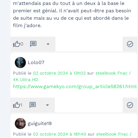
m'attendais pas du tout à un deux à la base le
premier est génial. Il n'avait peut-être pas besoin
de suite mais au vu de ce qui est abordé dans le
film j'adore.
thumb_up
message
arrow_drop_down
check_circle
0
Lolo07
Publié le
02 octobre 2024 à 13h02
sur
steelbook Fnac /
4K Ultra HD
https://www.gamekyo.com/group_article58261.html
thumb_up
message
arrow_drop_down
check_circle
1
guiguite19
Publié le
02 octobre 2024 à 18h40
sur
steelbook Fnac /