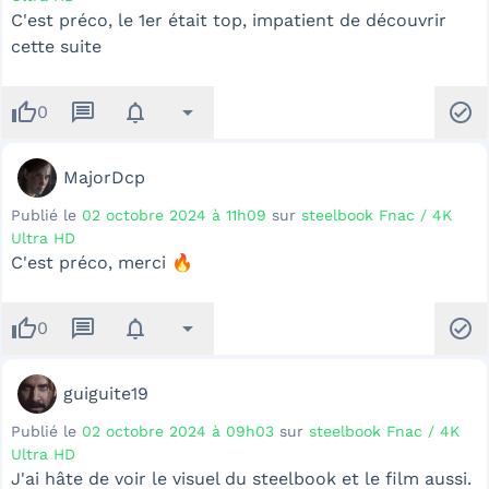
C'est préco, le 1er était top, impatient de découvrir
cette suite
thumb_up
message
notifications
arrow_drop_down
check_circle
0
MajorDcp
Publié le
02 octobre 2024 à 11h09
sur
steelbook Fnac / 4K
Ultra HD
C'est préco, merci 🔥
thumb_up
message
notifications
arrow_drop_down
check_circle
0
guiguite19
Publié le
02 octobre 2024 à 09h03
sur
steelbook Fnac / 4K
Ultra HD
J'ai hâte de voir le visuel du steelbook et le film aussi.