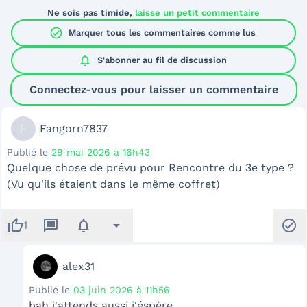
Ne sois pas timide,
laisse un petit commentaire
check_circle
Marquer tous les commentaires comme lus
notifications
S'abonner au
fil de discussion
Connectez-vous pour laisser un commentaire
F
Fangorn7837
Publié le
29 mai 2026 à 16h43
Quelque chose de prévu pour Rencontre du 3e type ?
(Vu qu'ils étaient dans le même coffret)
thumb_up
message
notifications
arrow_drop_down
check_circle
1
alex31
Publié le
03 juin 2026 à 11h56
bah j'attends aussi j'éspère ....