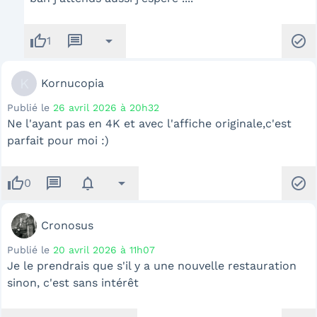
thumb_up
message
arrow_drop_down
check_circle
1
K
Kornucopia
Publié le
26 avril 2026 à 20h32
Ne l'ayant pas en 4K et avec l'affiche originale,c'est
parfait pour moi :)
thumb_up
message
notifications
arrow_drop_down
check_circle
0
Cronosus
Publié le
20 avril 2026 à 11h07
Je le prendrais que s'il y a une nouvelle restauration
sinon, c'est sans intérêt