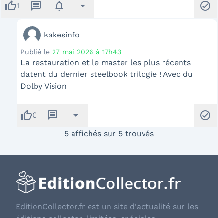
thumb_up
message
notifications
arrow_drop_down
check_circle
1
kakesinfo
Publié le
27 mai 2026 à 17h43
La restauration et le master les plus récents
datent du dernier steelbook trilogie ! Avec du
Dolby Vision
thumb_up
message
arrow_drop_down
check_circle
0
5 affichés sur 5 trouvés
EditionCollector.fr est un site d'actualité sur les