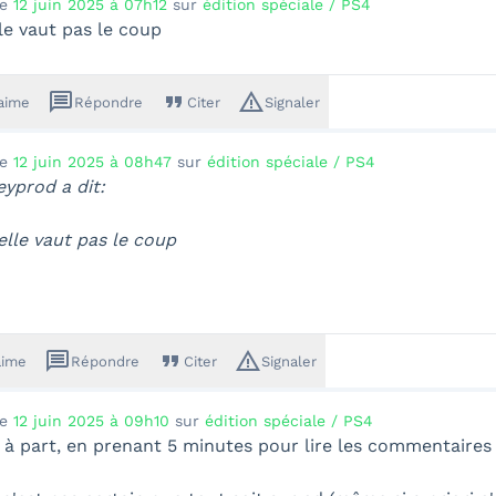
le
12 juin 2025 à 07h12
sur
édition spéciale / PS4
le vaut pas le coup
message
format_quote
warning_amber
'aime
Répondre
Citer
Signaler
le
12 juin 2025 à 08h47
sur
édition spéciale / PS4
yprod a dit:
lle vaut pas le coup
message
format_quote
warning_amber
aime
Répondre
Citer
Signaler
le
12 juin 2025 à 09h10
sur
édition spéciale / PS4
 à part, en prenant 5 minutes pour lire les commentaires 