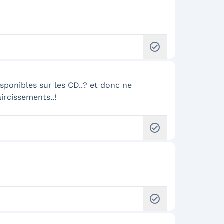
check_circle
isponibles sur les CD..? et donc ne
ircissements..!
check_circle
check_circle