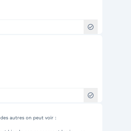
check_circle
check_circle
des autres on peut voir :