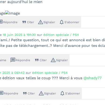
pérer aujourd'hui le mien
sage
format_quote
warning_amber
notifications
Répondre
Citer
Signaler
S'abonner
le
18 juin 2025 à 19h30
sur
édition spéciale / PS4
'ami..! Petite question, tout ce qui est annoncé est bien d
ite pas de téléchargement..? Merci d'avance pour tes écla
message
format_quote
warning_amber
'aime
Répondre
Citer
Signaler
in 2025 à 06h42
sur
édition spéciale / PS4
e édition vaux telles le coup ??? Merci à vous
@shady77
ssage
format_quote
warning_amber
notifications
Répondre
Citer
Signaler
S'abonner