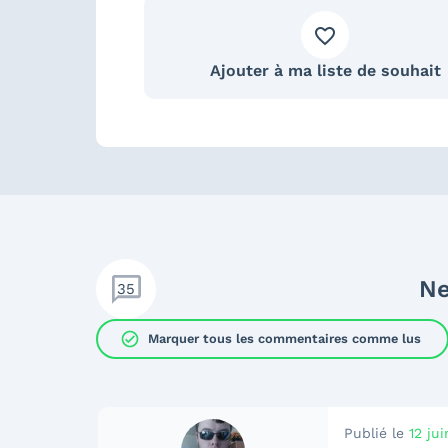
Ajouter à ma liste de souhait
Ne
35
check_circle
Marquer tous les commentaires comme lus
Publié le
12 ju