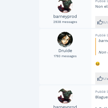
Publié 
Non el
barneyprod
thumb_up
2938
messages
0
J
Publié 
barne
Druide
Non e
1793
messages
😆
thumb_up
1
J'
Publié 
Blague
barneyprod