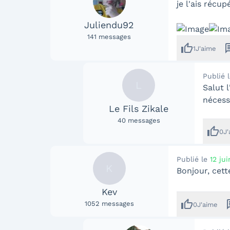
je l'ais récu
Juliendu92
141
messages
thumb_up
mes
1
J'aime
Publié 
L
Salut l
nécess
Le Fils Zikale
40
messages
thumb_up
0
J
Publié le
12 ju
K
Bonjour, cett
Kev
thumb_up
me
1052
messages
0
J'aime