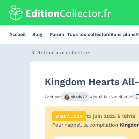
Accueil
Blog
Forum
Tous les collectors
Bons plans
A
Retour aux collectors
Kingdom Hearts All
Écrit par
shady77
Ajouté le
15 avril 2025
12 juin 2025 à 18h18
MISE À JOUR
Pour rappel, la compilation
Kingdom