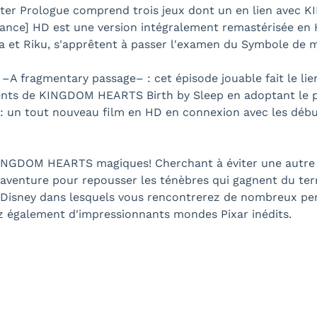
r Prologue comprend trois jeux dont un en lien avec K
nce] HD est une version intégralement remastérisée 
a et Riku, s'apprêtent à passer l'examen du Symbole de m
A fragmentary passage– : cet épisode jouable fait le li
ements de KINGDOM HEARTS Birth by Sleep en adoptant le 
un tout nouveau film en HD en connexion avec les débuts 
INGDOM HEARTS magiques! Cherchant à éviter une autre 
 aventure pour repousser les ténèbres qui gagnent du te
isney dans lesquels vous rencontrerez de nombreux per
 également d'impressionnants mondes Pixar inédits.