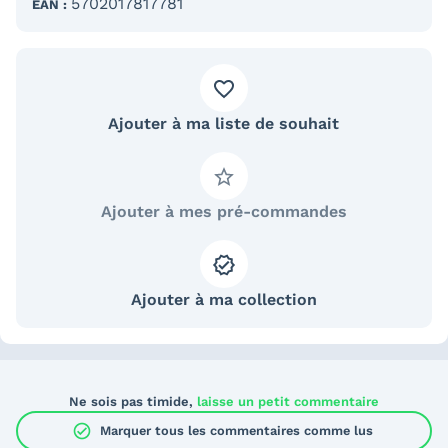
5702017817781
EAN :
Ajouter à ma liste de souhait
Ajouter à mes pré-commandes
Ajouter à ma collection
Ne sois pas timide,
laisse un petit commentaire
check_circle
Marquer tous les commentaires comme lus