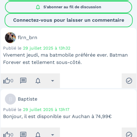
notifications
S'abonner au
fil de discussion
Connectez-vous pour laisser un commentaire
flrn_brn
Publié le
29 juillet 2025 à 13h32
Vivement jeudi, ma batmobile préférée ever. Batman
Forever est tellement sous-côté.
thumb_up
message
notifications
arrow_drop_down
check_circle
0
B
Baptiste
Publié le
29 juillet 2025 à 13h17
Bonjour, il est disponible sur Auchan à 74,99€
thumb_up
message
notifications
arrow_drop_down
check_circle
0