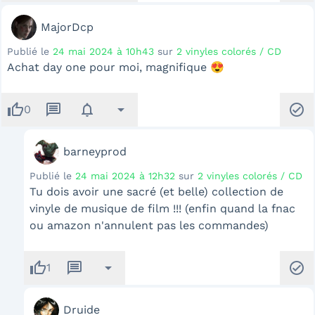
MajorDcp
Publié le
24 mai 2024 à 10h43
sur
2 vinyles colorés / CD
Achat day one pour moi, magnifique 😍
thumb_up
message
notifications
arrow_drop_down
check_circle
0
barneyprod
Publié le
24 mai 2024 à 12h32
sur
2 vinyles colorés / CD
Tu dois avoir une sacré (et belle) collection de
vinyle de musique de film !!! (enfin quand la fnac
ou amazon n'annulent pas les commandes)
thumb_up
message
arrow_drop_down
check_circle
1
Druide