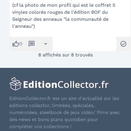
(cf la photo de mon profil qui est le coffret 5
vinyles colorés rouges de l'édition BOF du
Seigneur des anneaux "la communauté de
l'anneau")
thumb_up
message
arrow_drop_down
check_circle
0
8 affichés sur 8 trouvés
EditionCollector.fr est un site d'actualité sur les
éditions collector, limitées, spéciales,
numérotées, steelbook de jeux vidéo/ films avec
des news et bons plans quotidien pour
compléter vos collections !