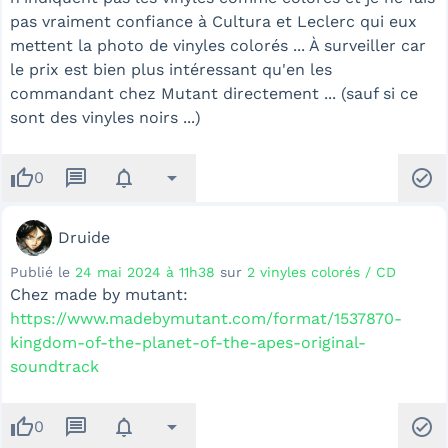
pas vraiment confiance à Cultura et Leclerc qui eux
mettent la photo de vinyles colorés ... À surveiller car
le prix est bien plus intéressant qu'en les
commandant chez Mutant directement ... (sauf si ce
sont des vinyles noirs ...)
thumb_up
message
notifications
arrow_drop_down
check_circle
0
Druide
Publié le
24 mai 2024 à 11h38
sur
2 vinyles colorés / CD
Chez made by mutant:
https://www.madebymutant.com/format/1537870-
kingdom-of-the-planet-of-the-apes-original-
soundtrack
thumb_up
message
notifications
arrow_drop_down
check_circle
0