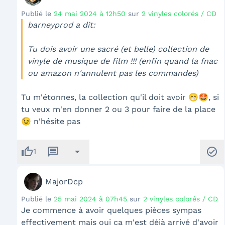
Publié le
24 mai 2024 à 12h50
sur
2 vinyles colorés / CD
barneyprod a dit:
Tu dois avoir une sacré (et belle) collection de
vinyle de musique de film !!! (enfin quand la fnac
ou amazon n'annulent pas les commandes)
Tu m'étonnes, la collection qu'il doit avoir 😁🤩, si
tu veux m'en donner 2 ou 3 pour faire de la place
😉 n'hésite pas
thumb_up
message
arrow_drop_down
check_circle
1
MajorDcp
Publié le
25 mai 2024 à 07h45
sur
2 vinyles colorés / CD
Je commence à avoir quelques pièces sympas
effectivement mais oui ça m'est déjà arrivé d'avoir