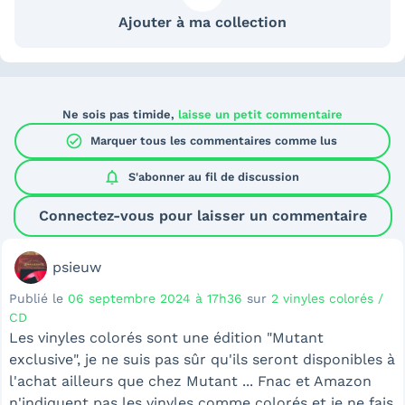
Ajouter à ma collection
Ne sois pas timide,
laisse un petit commentaire
check_circle
Marquer tous les commentaires comme lus
notifications
S'abonner au
fil de discussion
Connectez-vous pour laisser un commentaire
psieuw
Publié le
06 septembre 2024 à 17h36
sur
2 vinyles colorés /
CD
Les vinyles colorés sont une édition "Mutant
exclusive", je ne suis pas sûr qu'ils seront disponibles à
l'achat ailleurs que chez Mutant ... Fnac et Amazon
n'indiquent pas les vinyles comme colorés et je ne fais