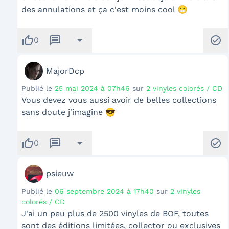
des annulations et ça c'est moins cool 😬
thumb_up
message
arrow_drop_down
check_circle
0
MajorDcp
Publié le
25 mai 2024 à 07h46
sur
2 vinyles colorés / CD
Vous devez vous aussi avoir de belles collections
sans doute j'imagine 😎
thumb_up
message
arrow_drop_down
check_circle
0
psieuw
Publié le
06 septembre 2024 à 17h40
sur
2 vinyles
colorés / CD
J'ai un peu plus de 2500 vinyles de BOF, toutes
sont des éditions limitées, collector ou exclusives