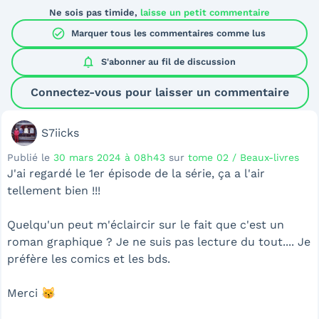
Ne sois pas timide,
laisse un petit commentaire
check_circle
Marquer tous les commentaires comme lus
notifications
S'abonner au
fil de discussion
Connectez-vous pour laisser un commentaire
S7iicks
Publié le
30 mars 2024 à 08h43
sur
tome 02 / Beaux-livres
J'ai regardé le 1er épisode de la série, ça a l'air
tellement bien !!!
Quelqu'un peut m'éclaircir sur le fait que c'est un
roman graphique ? Je ne suis pas lecture du tout.... Je
préfère les comics et les bds.
Merci 😽