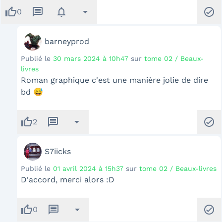
thumb_up
message
notifications
arrow_drop_down
check_circle
0
barneyprod
Publié le
30 mars 2024 à 10h47
sur
tome 02 / Beaux-
livres
Roman graphique c'est une manière jolie de dire
bd 😅
thumb_up
message
arrow_drop_down
check_circle
2
S7iicks
Publié le
01 avril 2024 à 15h37
sur
tome 02 / Beaux-livres
D'accord, merci alors :D
thumb_up
message
arrow_drop_down
check_circle
0