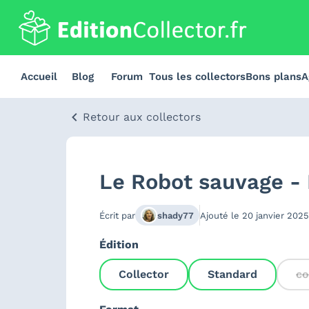
Accueil
Blog
Forum
Tous les collectors
Bons plans
A
Retour aux collectors
Le Robot sauvage - 
Écrit par
shady77
Ajouté le
20 janvier 2025
Édition
Collector
Standard
co