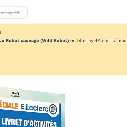
lu-ray 4K
0
Le Robot sauvage (Wild Robot)
en blu-ray 4K sort offici