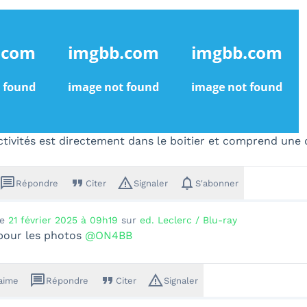
ctivités est directement dans le boitier et comprend une d
message
format_quote
warning_amber
notifications
Répondre
Citer
Signaler
S'abonner
le
21 février 2025 à 09h19
sur
ed. Leclerc / Blu-ray
pour les photos
@ON4BB
message
format_quote
warning_amber
'aime
Répondre
Citer
Signaler