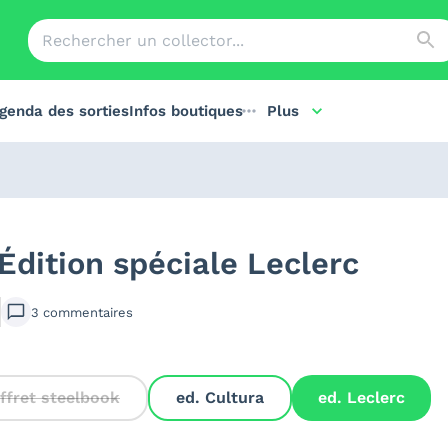
genda des sorties
Infos boutiques
Plus
Édition spéciale Leclerc
3
commentaires
ffret steelbook
ed. Cultura
ed. Leclerc