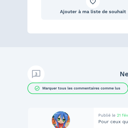
Ajouter à ma liste de souhait
Ne
3
check_circle
Marquer tous les commentaires comme lus
Publié le
21 fé
Pour ceux qui