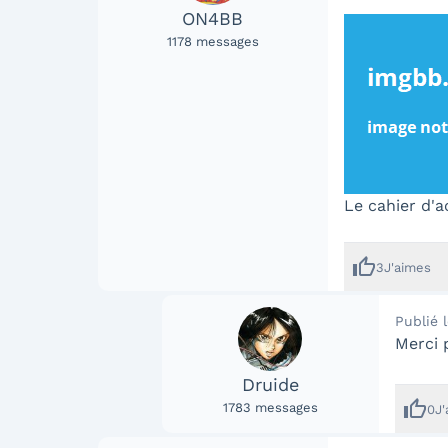
ON4BB
1178
messages
Le cahier d'a
thumb_up
3
J'aimes
Publié 
Merci 
Druide
thumb_up
1783
messages
0
J