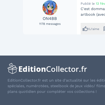
Publié le
13 fé
C'est dommage
artbook (avec
ON4BB
1178
messages
thumb_up
me
0
J'aime
EditionCollector.fr est un site d'actualité sur les éditi
spéciales, numérotées, steelbook de jeux vidéo/ film
plans quotidien pour compléter vos collections !