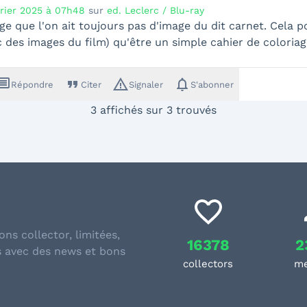
vrier 2025 à 07h48
sur
ed. Leclerc / Blu-ray
 que l'on ait toujours pas d'image du dit carnet. Cela po
 des images du film) qu'être un simple cahier de coloriag
ssage
format_quote
warning_amber
notifications
Répondre
Citer
Signaler
S'abonner
3 affichés sur 3 trouvés
ons collector, limitées,
16378
2
s avec des news et bons
collectors
m