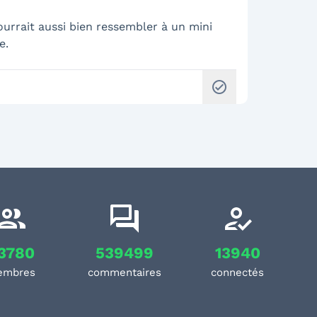
urrait aussi bien ressembler à un mini
e.
check_circle
3780
539499
13940
embres
commentaires
connectés