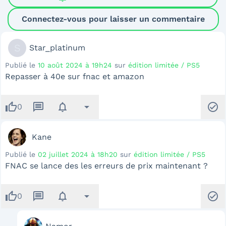
Connectez-vous pour laisser un commentaire
S
Star_platinum
Publié le
10 août 2024 à 19h24
sur
édition limitée / PS5
Repasser à 40e sur fnac et amazon
thumb_up
message
notifications
arrow_drop_down
check_circle
0
Kane
Publié le
02 juillet 2024 à 18h20
sur
édition limitée / PS5
FNAC se lance des les erreurs de prix maintenant ?
thumb_up
message
notifications
arrow_drop_down
check_circle
0