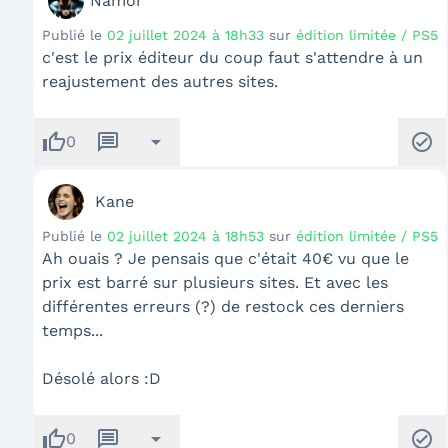
Namor
Publié le
02 juillet 2024 à 18h33
sur
édition limitée / PS5
c'est le prix éditeur du coup faut s'attendre à un
reajustement des autres sites.
thumb_up
message
arrow_drop_down
check_circle
0
Kane
Publié le
02 juillet 2024 à 18h53
sur
édition limitée / PS5
Ah ouais ? Je pensais que c'était 40€ vu que le
prix est barré sur plusieurs sites. Et avec les
différentes erreurs (?) de restock ces derniers
temps...
Désolé alors :D
thumb_up
message
arrow_drop_down
check_circle
0