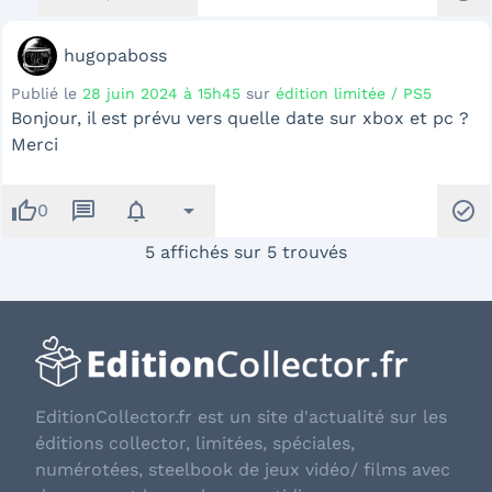
hugopaboss
Publié le
28 juin 2024 à 15h45
sur
édition limitée / PS5
Bonjour, il est prévu vers quelle date sur xbox et pc ?
Merci
thumb_up
message
notifications
arrow_drop_down
check_circle
0
5 affichés sur 5 trouvés
EditionCollector.fr est un site d'actualité sur les
éditions collector, limitées, spéciales,
numérotées, steelbook de jeux vidéo/ films avec