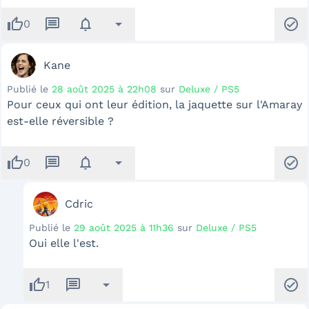
thumb_up
message
notifications
arrow_drop_down
check_circle
0
Kane
Publié le
28 août 2025 à 22h08
sur
Deluxe / PS5
Pour ceux qui ont leur édition, la jaquette sur l'Amaray
est-elle réversible ?
thumb_up
message
notifications
arrow_drop_down
check_circle
0
Cdric
Publié le
29 août 2025 à 11h36
sur
Deluxe / PS5
Oui elle l'est.
thumb_up
message
arrow_drop_down
check_circle
1