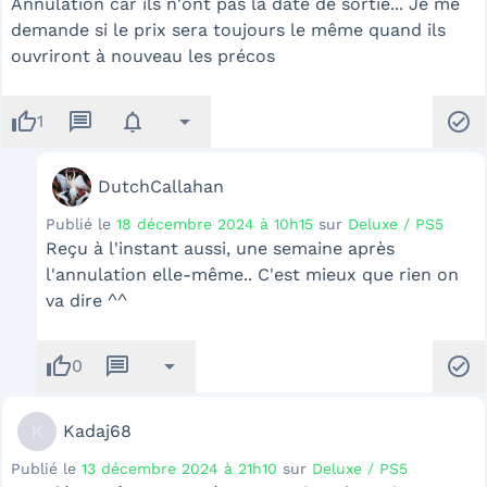
Annulation car ils n'ont pas la date de sortie... Je me
demande si le prix sera toujours le même quand ils
ouvriront à nouveau les précos
thumb_up
message
notifications
arrow_drop_down
check_circle
1
DutchCallahan
Publié le
18 décembre 2024 à 10h15
sur
Deluxe / PS5
Reçu à l'instant aussi, une semaine après
l'annulation elle-même.. C'est mieux que rien on
va dire ^^
thumb_up
message
arrow_drop_down
check_circle
0
K
Kadaj68
Publié le
13 décembre 2024 à 21h10
sur
Deluxe / PS5