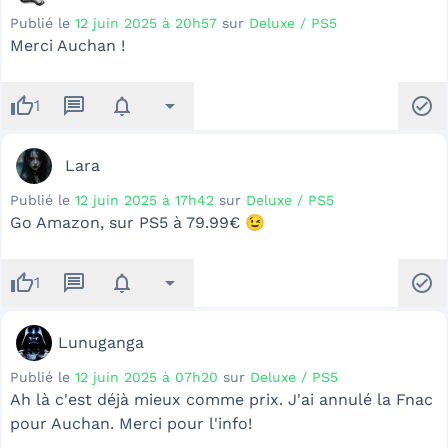
Publié le
12 juin 2025 à 20h57
sur
Deluxe / PS5
Merci Auchan !
thumb_up
message
notifications
arrow_drop_down
check_circle
1
Lara
Publié le
12 juin 2025 à 17h42
sur
Deluxe / PS5
Go Amazon, sur PS5 à 79.99€ 😉
thumb_up
message
notifications
arrow_drop_down
check_circle
1
Lunuganga
Publié le
12 juin 2025 à 07h20
sur
Deluxe / PS5
Ah là c'est déjà mieux comme prix. J'ai annulé la Fnac
pour Auchan. Merci pour l'info!