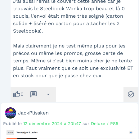
J'ai aussi remis le couvert cette année car je
trouvais le Steelbook Wonka trop beau et là 0
soucis, l'envoi était même très soigné (carton
solide + liséré en carton pour attacher les 2
Steelbooks).
Mais clairement je ne test même plus pour les
précos ou même les promos, grosse perte de
temps. Même si c'est bien moins cher je ne tente
plus. Faut vraiment que ce soit une exclusivité ET
en stock pour que je passe chez eux.
thumb_up
message
arrow_drop_down
check_circle
0
JackPlissken
Publié le
12 décembre 2024 à 20h47
sur
Deluxe / PS5