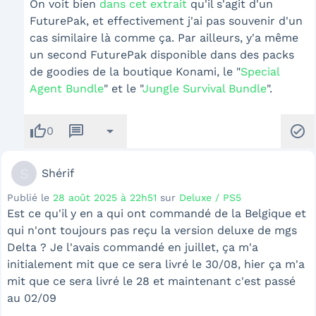
On voit bien
dans cet extrait
qu'il s'agit d'un
FuturePak, et effectivement j'ai pas souvenir d'un
cas similaire là comme ça. Par ailleurs, y'a même
un second FuturePak disponible dans des packs
de goodies de la boutique Konami, le "
Special
Agent Bundle
" et le "
Jungle Survival Bundle
".
thumb_up
message
arrow_drop_down
check_circle
0
S
Shérif
Publié le
28 août 2025 à 22h51
sur
Deluxe / PS5
Est ce qu'il y en a qui ont commandé de la Belgique et
qui n'ont toujours pas reçu la version deluxe de mgs
Delta ? Je l'avais commandé en juillet, ça m'a
initialement mit que ce sera livré le 30/08, hier ça m'a
mit que ce sera livré le 28 et maintenant c'est passé
au 02/09