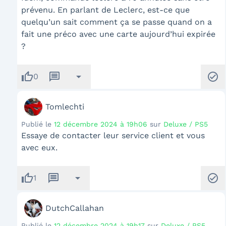
prévenu. En parlant de Leclerc, est-ce que
quelqu’un sait comment ça se passe quand on a
fait une préco avec une carte aujourd’hui expirée
?
thumb_up
message
arrow_drop_down
check_circle
0
Tomlechti
Publié le
12 décembre 2024 à 19h06
sur
Deluxe / PS5
Essaye de contacter leur service client et vous
avec eux.
thumb_up
message
arrow_drop_down
check_circle
1
DutchCallahan
Publié le
12 décembre 2024 à 19h17
sur
Deluxe / PS5