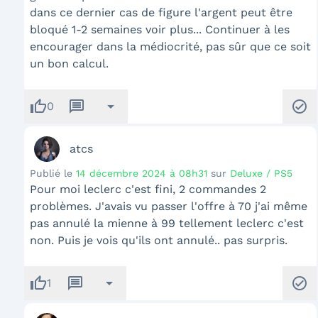
dans ce dernier cas de figure l'argent peut être
bloqué 1-2 semaines voir plus... Continuer à les
encourager dans la médiocrité, pas sûr que ce soit
un bon calcul.
thumb_up
message
arrow_drop_down
check_circle
0
atcs
Publié le
14 décembre 2024 à 08h31
sur
Deluxe / PS5
Pour moi leclerc c'est fini, 2 commandes 2
problèmes. J'avais vu passer l'offre à 70 j'ai même
pas annulé la mienne à 99 tellement leclerc c'est
non. Puis je vois qu'ils ont annulé.. pas surpris.
thumb_up
message
arrow_drop_down
check_circle
1