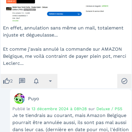
En effet, annulation sans même un mail, totalement
injuste et dégueulasse...
Et comme j'avais annulé la commande sur AMAZON
Belgique, me voilà contraint de payer plein pot, merci
Leclerc...
thumb_up
message
notifications
arrow_drop_down
check_circle
2
Puyo
Publié le
13 décembre 2024 à 08h28
sur
Deluxe / PS5
Je te tiendrais au courant, mais Amazon Belgique
pourrait être annulée aussi, ils sont pas mal aussi
dans leur cas. (dernière en date pour moi, l'édition