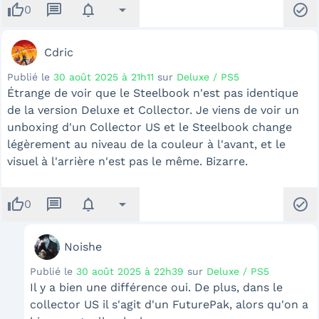
thumb_up
message
notifications
arrow_drop_down
check_circle
0
Cdric
Publié le
30 août 2025 à 21h11
sur
Deluxe / PS5
Étrange de voir que le Steelbook n'est pas identique
de la version Deluxe et Collector. Je viens de voir un
unboxing d'un Collector US et le Steelbook change
légèrement au niveau de la couleur à l'avant, et le
visuel à l'arrière n'est pas le même. Bizarre.
thumb_up
message
notifications
arrow_drop_down
check_circle
0
Noishe
Publié le
30 août 2025 à 22h39
sur
Deluxe / PS5
Il y a bien une différence oui. De plus, dans le
collector US il s'agit d'un FuturePak, alors qu'on a