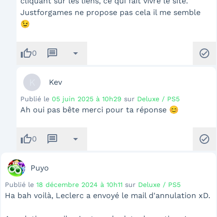
cliquant sur les liens, ce qui fait vivre le site.
Justforgames ne propose pas cela il me semble
😉
thumb_up
message
arrow_drop_down
check_circle
0
K
Kev
Publié le
05 juin 2025 à 10h29
sur
Deluxe / PS5
Ah oui pas bête merci pour ta réponse 😊
thumb_up
message
arrow_drop_down
check_circle
0
Puyo
Publié le
18 décembre 2024 à 10h11
sur
Deluxe / PS5
Ha bah voilà, Leclerc a envoyé le mail d'annulation xD.