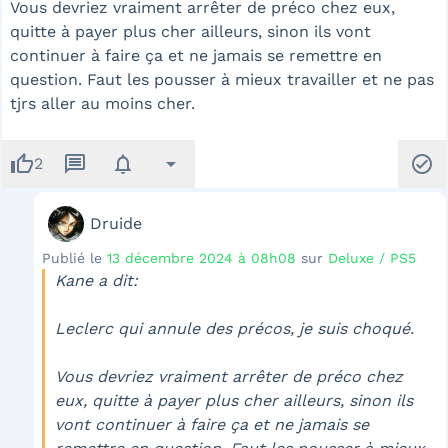
Vous devriez vraiment arrêter de préco chez eux,
quitte à payer plus cher ailleurs, sinon ils vont
continuer à faire ça et ne jamais se remettre en
question. Faut les pousser à mieux travailler et ne pas
tjrs aller au moins cher.
thumb_up
message
notifications
arrow_drop_down
check_circle
2
Druide
Publié le
13 décembre 2024 à 08h08
sur
Deluxe / PS5
Kane a dit:
Leclerc qui annule des précos, je suis choqué.
Vous devriez vraiment arrêter de préco chez
eux, quitte à payer plus cher ailleurs, sinon ils
vont continuer à faire ça et ne jamais se