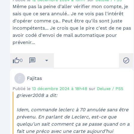
Même pas la peine d'aller vérifier mon compte, je
sais que ce sera annulé.. Je ne vois pas l'intérêt
d'opérer comme ça.. Peut être qu'ils sont juste
incompétents... Je crois que le pire c'est de ne pas
avoir codé d'envoi de mail automatique pour
prévenir...
thumb_up
message
arrow_drop_down
check_circle
0
F
Fajitas
Publié le
13 décembre 2024 à 18h48
sur
Deluxe / PS5
griever2008 a dit:
Idem, commande leclerc à 70 annulée sans être
prévenu. En parlant de Leclerc, est-ce que
quelqu’un sait comment ça se passe quand on a
fait une préco avec une carte aujourd’hui