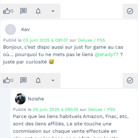
thumb_up
message
notifications
arrow_drop_down
check_circle
0
K
Kev
Publié le
03 juin 2025 à 09h37
sur
Deluxe / PS5
Bonjour, c’est dispo aussi sur just for game au cas
où… pourquoi tu ne mets pas le liens
@shady77
?
juste par curiosité 😅
thumb_up
message
notifications
arrow_drop_down
check_circle
0
Noishe
Publié le
05 juin 2025 à 09h35
sur
Deluxe / PS5
Parce que les liens habituels Amazon, Fnac, etc,
sont des liens affiliés. Le site touche une
commission sur chaque vente effectuée en