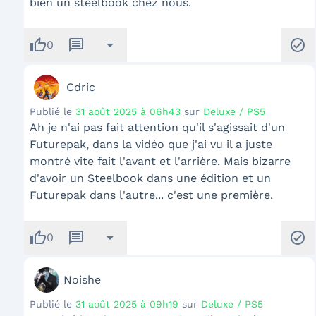
bien un steelbook chez nous.
thumb_up
message
arrow_drop_down
check_circle
0
Cdric
Publié le
31 août 2025 à 06h43
sur
Deluxe / PS5
Ah je n'ai pas fait attention qu'il s'agissait d'un
Futurepak, dans la vidéo que j'ai vu il a juste
montré vite fait l'avant et l'arrière. Mais bizarre
d'avoir un Steelbook dans une édition et un
Futurepak dans l'autre... c'est une première.
thumb_up
message
arrow_drop_down
check_circle
0
Noishe
Publié le
31 août 2025 à 09h19
sur
Deluxe / PS5