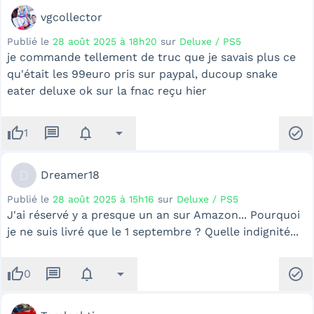
vgcollector
Publié le
28 août 2025 à 18h20
sur
Deluxe / PS5
je commande tellement de truc que je savais plus ce
qu'était les 99euro pris sur paypal, ducoup snake
eater deluxe ok sur la fnac reçu hier
thumb_up
message
notifications
arrow_drop_down
check_circle
1
D
Dreamer18
Publié le
28 août 2025 à 15h16
sur
Deluxe / PS5
J'ai réservé y a presque un an sur Amazon... Pourquoi
je ne suis livré que le 1 septembre ? Quelle indignité...
thumb_up
message
notifications
arrow_drop_down
check_circle
0