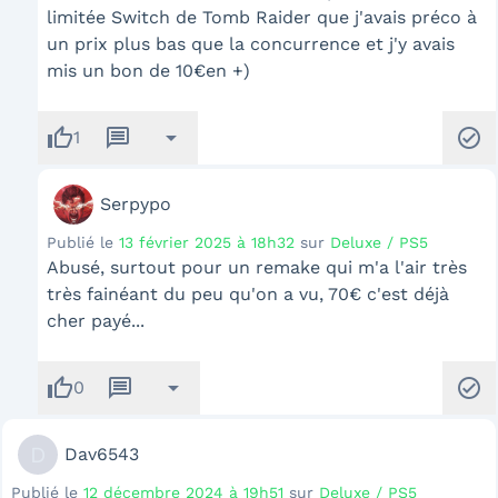
limitée Switch de Tomb Raider que j'avais préco à
un prix plus bas que la concurrence et j'y avais
mis un bon de 10€en +)
thumb_up
message
arrow_drop_down
check_circle
1
Serpypo
Publié le
13 février 2025 à 18h32
sur
Deluxe / PS5
Abusé, surtout pour un remake qui m'a l'air très
très fainéant du peu qu'on a vu, 70€ c'est déjà
cher payé...
thumb_up
message
arrow_drop_down
check_circle
0
D
Dav6543
Publié le
12 décembre 2024 à 19h51
sur
Deluxe / PS5