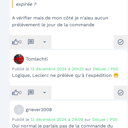
expirée ?
A vérifier mais de mon côté je n'aieu aucun
prélèvement le jour de la commande
thumb_up
message
arrow_drop_down
check_circle
0
Tomlechti
Publié le
13 décembre 2024 à 20h22
sur
Deluxe / PS5
Logique, Leclerc ne prélève qu'à l'expédition 😁
thumb_up
message
arrow_drop_down
check_circle
0
g
griever2008
Publié le
13 décembre 2024 à 21h09
sur
Deluxe / PS5
Oui normal je parlais pas de la commande du