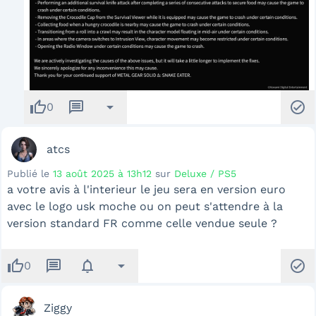
thumb_up
message
arrow_drop_down
check_circle
0
atcs
Publié le
13 août 2025 à 13h12
sur
Deluxe / PS5
a votre avis à l'interieur le jeu sera en version euro
avec le logo usk moche ou on peut s'attendre à la
version standard FR comme celle vendue seule ?
thumb_up
message
notifications
arrow_drop_down
check_circle
0
Ziggy