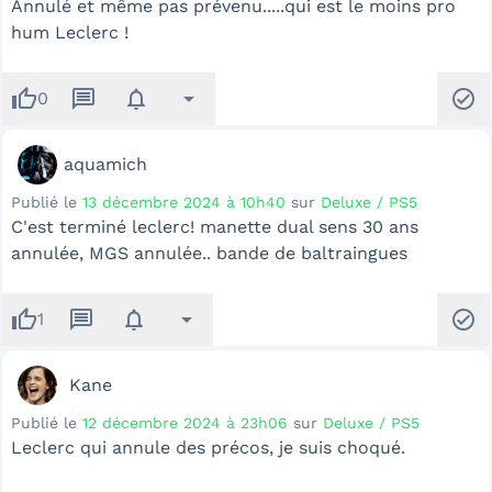
Annulé et même pas prévenu.....qui est le moins pro
hum Leclerc !
thumb_up
message
notifications
arrow_drop_down
check_circle
0
aquamich
Publié le
13 décembre 2024 à 10h40
sur
Deluxe / PS5
C'est terminé leclerc! manette dual sens 30 ans
annulée, MGS annulée.. bande de baltraingues
thumb_up
message
notifications
arrow_drop_down
check_circle
1
Kane
Publié le
12 décembre 2024 à 23h06
sur
Deluxe / PS5
Leclerc qui annule des précos, je suis choqué.