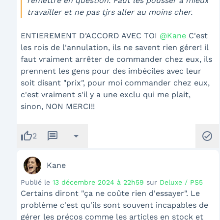
remettre en question. Faut les pousser à mieux
travailler et ne pas tjrs aller au moins cher.
ENTIEREMENT D'ACCORD AVEC TOI
@Kane
C'est
les rois de l'annulation, ils ne savent rien gérer! il
faut vraiment arrêter de commander chez eux, ils
prennent les gens pour des imbéciles avec leur
soit disant "prix", pour moi commander chez eux,
c'est vraiment s'il y a une exclu qui me plait,
sinon, NON MERCI!!
thumb_up
message
arrow_drop_down
check_circle
2
Kane
Publié le
13 décembre 2024 à 22h59
sur
Deluxe / PS5
Certains diront "ça ne coûte rien d'essayer". Le
problème c'est qu'ils sont souvent incapables de
gérer les précos comme les articles en stock et