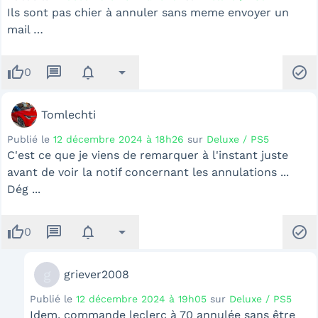
Ils sont pas chier à annuler sans meme envoyer un
mail …
thumb_up
message
notifications
arrow_drop_down
check_circle
0
Tomlechti
Publié le
12 décembre 2024 à 18h26
sur
Deluxe / PS5
C'est ce que je viens de remarquer à l'instant juste
avant de voir la notif concernant les annulations ...
Dég ...
thumb_up
message
notifications
arrow_drop_down
check_circle
0
g
griever2008
Publié le
12 décembre 2024 à 19h05
sur
Deluxe / PS5
Idem, commande leclerc à 70 annulée sans être