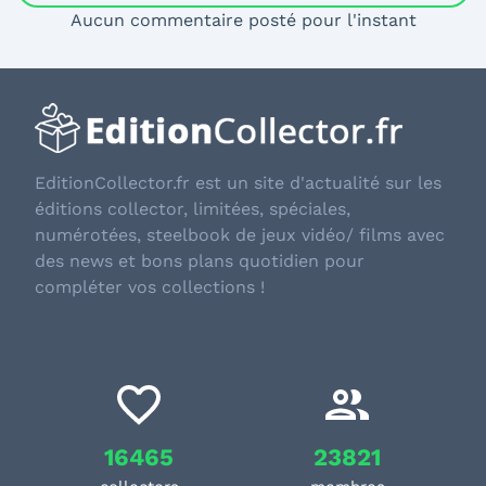
Aucun commentaire posté pour l'instant
EditionCollector.fr est un site d'actualité sur les
éditions collector, limitées, spéciales,
numérotées, steelbook de jeux vidéo/ films avec
des news et bons plans quotidien pour
compléter vos collections !
16465
23821