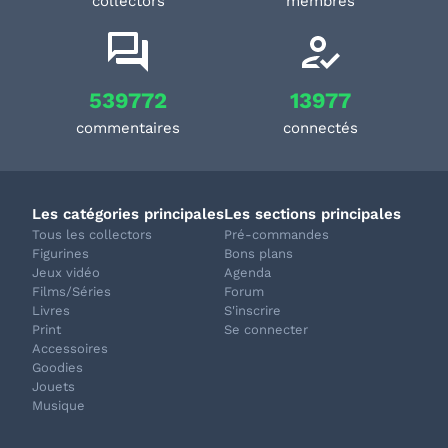
collectors
membres
539772
13977
commentaires
connectés
Les catégories principales
Les sections principales
Tous les collectors
Pré-commandes
Figurines
Bons plans
Jeux vidéo
Agenda
Films/Séries
Forum
Livres
S'inscrire
Print
Se connecter
Accessoires
Goodies
Jouets
Musique