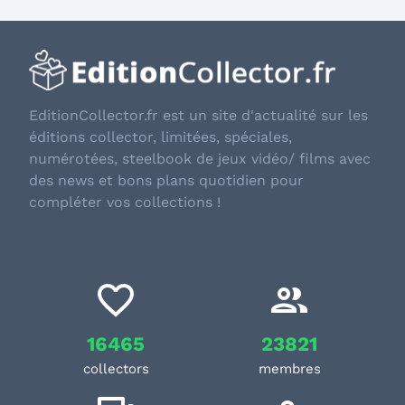
EditionCollector.fr est un site d'actualité sur les
éditions collector, limitées, spéciales,
numérotées, steelbook de jeux vidéo/ films avec
des news et bons plans quotidien pour
compléter vos collections !
16465
23821
collectors
membres