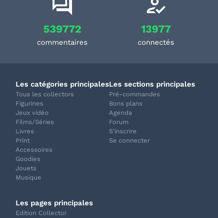
539772
13977
commentaires
connectés
Les catégories principales
Les sections principales
Tous les collectors
Pré-commandes
Figurines
Bons plans
Jeux vidéo
Agenda
Films/Séries
Forum
Livres
S'inscrire
Print
Se connecter
Accessoires
Goodies
Jouets
Musique
Les pages principales
Edition Collector