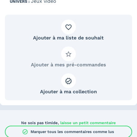
Jeux vidéo
UNIVERS :
Ajouter à ma liste de souhait
Ajouter à mes pré-commandes
Ajouter à ma collection
Ne sois pas timide,
laisse un petit commentaire
check_circle
Marquer tous les commentaires comme lus