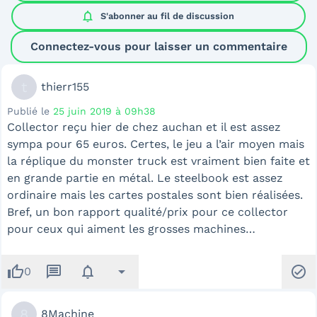
notifications
S'abonner au
fil de discussion
Connectez-vous pour laisser un commentaire
t
thierr155
Publié le
25 juin 2019 à 09h38
Collector reçu hier de chez auchan et il est assez
sympa pour 65 euros. Certes, le jeu a l’air moyen mais
la réplique du monster truck est vraiment bien faite et
en grande partie en métal. Le steelbook est assez
ordinaire mais les cartes postales sont bien réalisées.
Bref, un bon rapport qualité/prix pour ce collector
pour ceux qui aiment les grosses machines…
thumb_up
message
notifications
arrow_drop_down
check_circle
0
8
8Machine