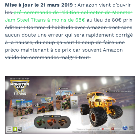
Mise à jour le 21 mars 2019 :
Amazon vient d’ouvrir
les
pré-commande de l’édition collector de Monster
Jam Steel Titans à moins de 68€
au lieu de 80€ prix
éditeur ! Comme d’habitude avec Amazon c’est sans
aucun doute une erreur qui sera rapidement corrigé
à la hausse, du coup ça vaut le coup de faire une
préco maintenant à ce prix car souvent Amazon
valide les commandes malgré tout.