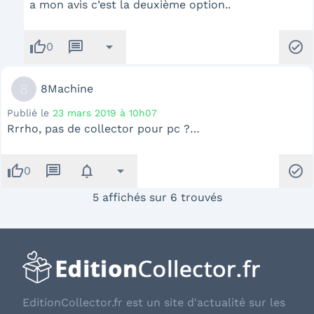
a mon avis c’est la deuxième option..
thumb_up
message
arrow_drop_down
check_circle
0
8
8Machine
Publié le
23 mars 2019 à 10h07
Rrrho, pas de collector pour pc ?…
thumb_up
message
notifications
arrow_drop_down
check_circle
0
5 affichés sur 6 trouvés
EditionCollector.fr est un site d'actualité sur les