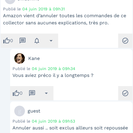
Publié le
04 juin 2019 à 09h31
Amazon vient d’annuler toutes les commandes de ce
collector sans aucunes explications, très pro.
thumb_up
message
notifications
arrow_drop_down
check_circle
0
Kane
Publié le
04 juin 2019 à 09h34
Vous aviez préco il y a longtemps ?
thumb_up
message
arrow_drop_down
check_circle
0
g
guest
Publié le
04 juin 2019 à 09h53
Annuler aussi .. soit exclus ailleurs soit repoussée