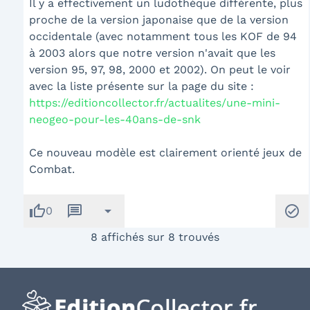
Il y a effectivement un ludothèque différente, plus
proche de la version japonaise que de la version
occidentale (avec notamment tous les KOF de 94
à 2003 alors que notre version n'avait que les
version 95, 97, 98, 2000 et 2002). On peut le voir
avec la liste présente sur la page du site :
https://editioncollector.fr/actualites/une-mini-
neogeo-pour-les-40ans-de-snk
Ce nouveau modèle est clairement orienté jeux de
Combat.
thumb_up
message
arrow_drop_down
check_circle
0
8 affichés sur 8 trouvés