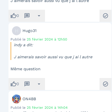
J aimerais savoir aussi vu que j ai l autre
thumb_up
message
arrow_drop_down
check_circle
0
H
Hugo31
Publié le
25 février 2024 à 12h50
indy a dit:
J aimerais savoir aussi vu que j ai l autre
Même question
thumb_up
message
arrow_drop_down
check_circle
0
ON4BB
Publié le
25 février 2024 à 14h04