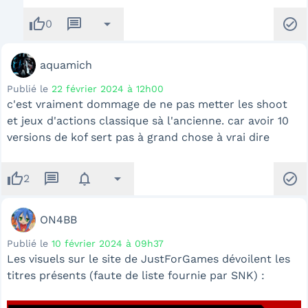
thumb_up
message
arrow_drop_down
check_circle
0
aquamich
Publié le
22 février 2024 à 12h00
c'est vraiment dommage de ne pas metter les shoot
et jeux d'actions classique sà l'ancienne. car avoir 10
versions de kof sert pas à grand chose à vrai dire
thumb_up
message
notifications
arrow_drop_down
check_circle
2
ON4BB
Publié le
10 février 2024 à 09h37
Les visuels sur le site de JustForGames dévoilent les
titres présents (faute de liste fournie par SNK) :