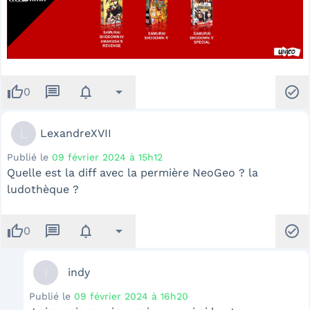
thumb_up
message
notifications
arrow_drop_down
check_circle
0
L
LexandreXVII
Publié le
09 février 2024 à 15h12
Quelle est la diff avec la permière NeoGeo ? la
ludothèque ?
thumb_up
message
notifications
arrow_drop_down
check_circle
0
i
indy
Publié le
09 février 2024 à 16h20