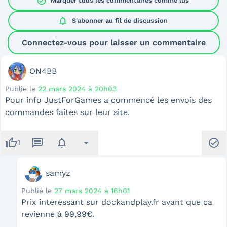
check_circle
Marquer tous les commentaires comme lus
notifications
S'abonner au
fil de discussion
Connectez-vous pour laisser un commentaire
ON4BB
Publié le
22 mars 2024 à 20h03
Pour info JustForGames a commencé les envois des
commandes faites sur leur site.
thumb_up
message
notifications
arrow_drop_down
check_circle
1
samyz
Publié le
27 mars 2024 à 16h01
Prix interessant sur dockandplay.fr avant que ca
revienne à 99,99€.