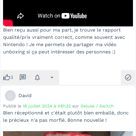
Bien reçu aussi pour ma part, je trouve le rapport
qualité/prix vraiment correct, comme souvent avec
Nintendo ! Je me permets de partager ma vidéo
unboxing si ça peut intéresser des personnes :)
thumb_up
message
notifications
arrow_drop_down
check_circle
3
D
David
Publié le
18 juillet 2024 à 08h32
sur
Deluxe / Switch
Bien réceptionné et c'était plutôt bien emballé, donc
le précieux n'a pas morflé. Bonne nouvelle !