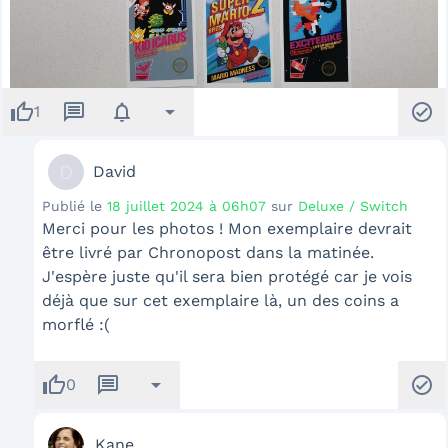
thumb_up
message
notifications
arrow_drop_down
check_circle
1
D
David
Publié le
18 juillet 2024 à 06h07
sur
Deluxe / Switch
Merci pour les photos ! Mon exemplaire devrait
être livré par Chronopost dans la matinée.
J'espère juste qu'il sera bien protégé car je vois
déjà que sur cet exemplaire là, un des coins a
morflé :(
thumb_up
message
arrow_drop_down
check_circle
0
Kane