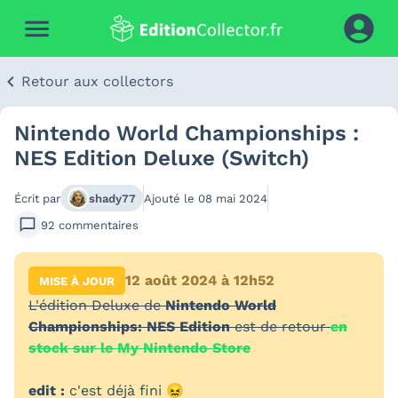
Retour aux collectors
Nintendo World Championships :
NES Edition Deluxe (Switch)
Écrit par
shady77
Ajouté le
08 mai 2024
92
commentaires
12 août 2024 à 12h52
MISE À JOUR
L'édition Deluxe de
Nintendo World
Championships: NES Edition
est de retour
en
stock sur le My Nintendo Store
edit :
c'est déjà fini 😖