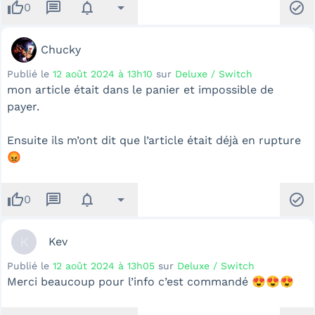
thumb_up
message
notifications
arrow_drop_down
check_circle
0
Chucky
Publié le
12 août 2024 à 13h10
sur
Deluxe / Switch
mon article était dans le panier et impossible de
payer.
Ensuite ils m’ont dit que l’article était déjà en rupture
😡
thumb_up
message
notifications
arrow_drop_down
check_circle
0
K
Kev
Publié le
12 août 2024 à 13h05
sur
Deluxe / Switch
Merci beaucoup pour l’info c’est commandé 😍😍😍