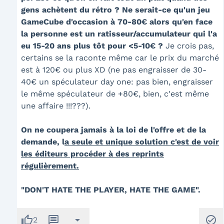
gens achètent du rétro ? Ne serait-ce qu'un jeu
GameCube d'occasion à 70-80€ alors qu'en face
la personne est un ratisseur/accumulateur qui l'a
eu 15-20 ans plus tôt pour <5-10€ ?
Je crois pas,
certains se la raconte même car le prix du marché
est à 120€ ou plus XD (ne pas engraisser de 30-
40€ un spéculateur day one: pas bien, engraisser
le même spéculateur de +80€, bien, c'est même
une affaire !!!???).
On ne coupera jamais à la loi de l'offre et de la
demande, l
a seule et unique solution c'est de voir
les éditeurs procéder à des reprints
régulièrement.
"DON'T HATE THE PLAYER, HATE THE GAME".
thumb_up
message
arrow_drop_down
check_circle
2