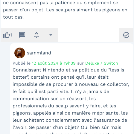
ne connaissent pas la patience ou simplement se
passer d'un objet. Les scalpers aiment les pigeons en
tout cas.
thumb_up
message
notifications
arrow_drop_down
check_circle
1
sammland
Publié le
12 août 2024 à 19h39
sur
Deluxe / Switch
Connaissant Nintendo et sa politique du "less is
better", certains ont pensé qu'il leur était
impossible de se procurer à nouveau ce collector,
le fait qu'il est parti vite. Il n'y a jamais de
communication sur un réassort, les
professionnels du scalp savent y faire, et les
pigeons, appelés ainsi de manière méprisante, les
leur achètent consciemment avec l'assurance de
l'avoir. Se passer d'un objet? Oui bien sûr mais