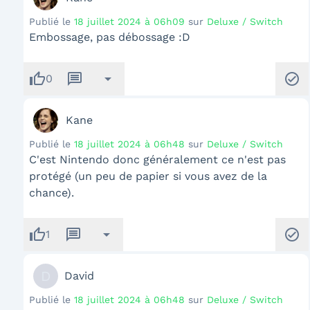
Publié le
18 juillet 2024 à 06h09
sur
Deluxe / Switch
Embossage, pas débossage :D
thumb_up
message
arrow_drop_down
check_circle
0
Kane
Publié le
18 juillet 2024 à 06h48
sur
Deluxe / Switch
C'est Nintendo donc généralement ce n'est pas
protégé (un peu de papier si vous avez de la
chance).
thumb_up
message
arrow_drop_down
check_circle
1
D
David
Publié le
18 juillet 2024 à 06h48
sur
Deluxe / Switch