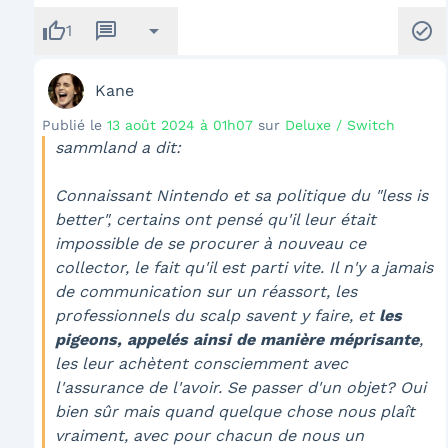
thumb_up
message
arrow_drop_down
check_circle
1
Kane
Publié le
13 août 2024 à 01h07
sur
Deluxe / Switch
sammland a dit:
Connaissant Nintendo et sa politique du "less is
better", certains ont pensé qu'il leur était
impossible de se procurer à nouveau ce
collector, le fait qu'il est parti vite. Il n'y a jamais
de communication sur un réassort, les
professionnels du scalp savent y faire, et
les
pigeons, appelés ainsi de manière méprisante
,
les leur achètent consciemment avec
l'assurance de l'avoir. Se passer d'un objet? Oui
bien sûr mais quand quelque chose nous plaît
vraiment, avec pour chacun de nous un