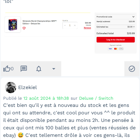
"lol"
thumb_up
message
notifications
arrow_drop_down
check_circle
0
Elzekiel
Publié le
12 août 2024 à 18h38
sur
Deluxe / Switch
C'est bien qu'il y est à nouveau du stock et les gens
qui ont su attendre, c'est cool pour vous ^^ le produit
il était disponible pendant au moins 2h. Une pensée à
ceux qui ont mis 100 balles et plus (ventes réussies de
ebay)
😅 C'est tellement drôle à voir ces gens-là, ils