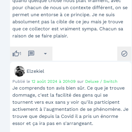
quand quelque chose nous plaît vraiment, avec
pour chacun de nous un contexte différent, on se
permet une entorse à ce principe. Je ne suis
absolument pas la cible de ce jeu mais je trouve
que ce collector est vraiment sympa. Chacun sa
raison de se faire plaisir.
thumb_up
message
arrow_drop_down
check_circle
1
Elzekiel
Publié le
12 août 2024 à 20h09
sur
Deluxe / Switch
Je comprends ton avis bien sûr. Ce que je trouve
dommage, c'est la facilité des gens qui se
tournent vers eux sans y voir qu'ils participent
activement à l'augmentation de se phénomène. Je
trouve que depuis la Covid il a pris un énorme
essor et ça ira pas en s'arrangeant.