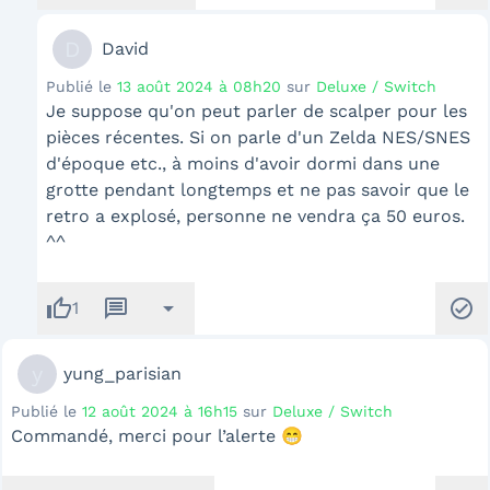
D
David
Publié le
13 août 2024 à 08h20
sur
Deluxe / Switch
Je suppose qu'on peut parler de scalper pour les
pièces récentes. Si on parle d'un Zelda NES/SNES
d'époque etc., à moins d'avoir dormi dans une
grotte pendant longtemps et ne pas savoir que le
retro a explosé, personne ne vendra ça 50 euros.
^^
thumb_up
message
arrow_drop_down
check_circle
1
y
yung_parisian
Publié le
12 août 2024 à 16h15
sur
Deluxe / Switch
Commandé, merci pour l’alerte 😁