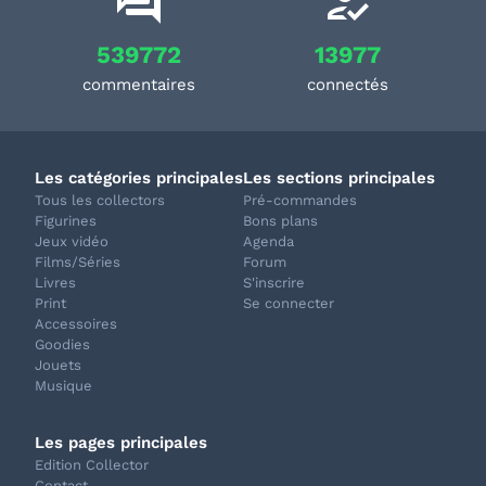
539772
13977
commentaires
connectés
Les catégories principales
Les sections principales
Tous les collectors
Pré-commandes
Figurines
Bons plans
Jeux vidéo
Agenda
Films/Séries
Forum
Livres
S'inscrire
Print
Se connecter
Accessoires
Goodies
Jouets
Musique
Les pages principales
Edition Collector
Contact