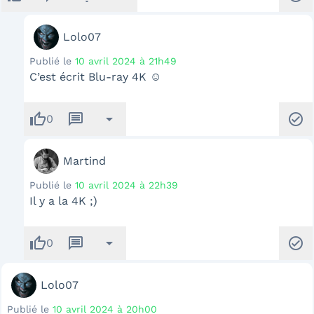
Lolo07
Publié le
10 avril 2024 à 21h49
C’est écrit Blu-ray 4K ☺️
thumb_up
message
arrow_drop_down
check_circle
0
Martind
Publié le
10 avril 2024 à 22h39
Il y a la 4K ;)
thumb_up
message
arrow_drop_down
check_circle
0
Lolo07
Publié le
10 avril 2024 à 20h00