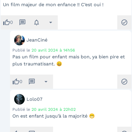
Un film majeur de mon enfance !! C’est oui !
thumb_up
message
notifications
arrow_drop_down
check_circle
0
JeanCiné
Publié le
20 avril 2024 à 14h56
Pas un film pour enfant mais bon, ya bien pire et
plus traumatisant. 😄
thumb_up
message
arrow_drop_down
check_circle
0
Lolo07
Publié le
20 avril 2024 à 22h02
On est enfant jusqu’à la majorité 😁