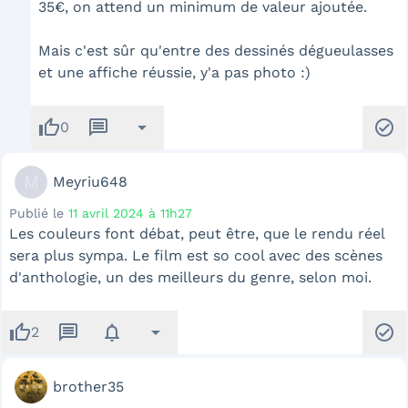
35€, on attend un minimum de valeur ajoutée.
Mais c'est sûr qu'entre des dessinés dégueulasses
et une affiche réussie, y'a pas photo :)
thumb_up
message
arrow_drop_down
check_circle
0
M
Meyriu648
Publié le
11 avril 2024 à 11h27
Les couleurs font débat, peut être, que le rendu réel
sera plus sympa. Le film est so cool avec des scènes
d'anthologie, un des meilleurs du genre, selon moi.
thumb_up
message
notifications
arrow_drop_down
check_circle
2
brother35