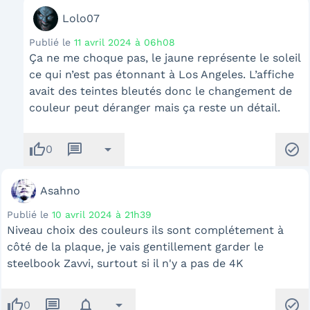
Lolo07
Publié le
11 avril 2024 à 06h08
Ça ne me choque pas, le jaune représente le soleil
ce qui n’est pas étonnant à Los Angeles. L’affiche
avait des teintes bleutés donc le changement de
couleur peut déranger mais ça reste un détail.
thumb_up
message
arrow_drop_down
check_circle
0
Asahno
Publié le
10 avril 2024 à 21h39
Niveau choix des couleurs ils sont complétement à
côté de la plaque, je vais gentillement garder le
steelbook Zavvi, surtout si il n'y a pas de 4K
thumb_up
message
notifications
arrow_drop_down
check_circle
0