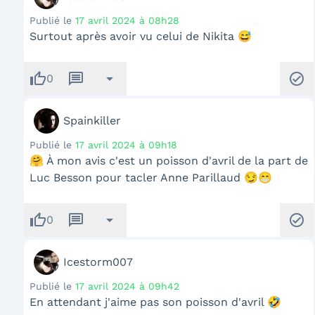
Publié le
17 avril 2024 à 08h28
Surtout après avoir vu celui de Nikita 😅
thumb_up
message
arrow_drop_down
check_circle
0
Spainkiller
Publié le
17 avril 2024 à 09h18
🤗 À mon avis c'est un poisson d'avril de la part de
Luc Besson pour tacler Anne Parillaud 😏😁
thumb_up
message
arrow_drop_down
check_circle
0
Icestorm007
Publié le
17 avril 2024 à 09h42
En attendant j'aime pas son poisson d'avril 🤣