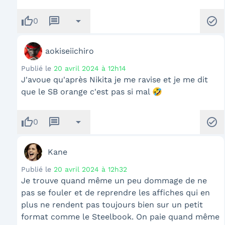
thumb_up
message
arrow_drop_down
check_circle
0
aokiseiichiro
Publié le
20 avril 2024 à 12h14
J'avoue qu'après Nikita je me ravise et je me dit
que le SB orange c'est pas si mal 🤣
thumb_up
message
arrow_drop_down
check_circle
0
Kane
Publié le
20 avril 2024 à 12h32
Je trouve quand même un peu dommage de ne
pas se fouler et de reprendre les affiches qui en
plus ne rendent pas toujours bien sur un petit
format comme le Steelbook. On paie quand même