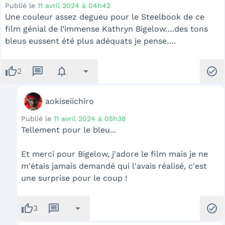
Publié le
11 avril 2024 à 04h42
Une couleur assez degueu pour le Steelbook de ce
film génial de l’immense Kathryn Bigelow….des tons
bleus eussent été plus adéquats je pense….
thumb_up
message
notifications
arrow_drop_down
check_circle
2
aokiseiichiro
Publié le
11 avril 2024 à 05h38
Tellement pour le bleu...
Et merci pour Bigelow, j'adore le film mais je ne
m'étais jamais demandé qui l'avais réalisé, c'est
une surprise pour le coup !
thumb_up
message
arrow_drop_down
check_circle
3