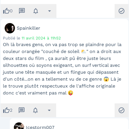
thumb_up
message
notifications
arrow_drop_down
check_circle
0
Spainkiller
Publié le
11 avril 2024 à 11h52
Oh là braves gens, on va pas trop se plaindre pour la
couleur orangée "couché de soleil ⛅" on a droit aux
deux stars du film , ça aurait pû être juste leurs
silhouettes où soyons exigeant, un surf vertical avec
juste une tête masquée et un flingue qui dépassent
d'un côté...on en a tellement vu de ce genre 😱 Là je
le trouve plutôt respectueux de l'affiche originale
donc c'est vraiment pas mal 😜
thumb_up
message
notifications
arrow_drop_down
check_circle
2
Icestorm007