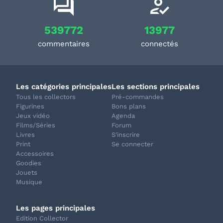
539772
13977
commentaires
connectés
Les catégories principales
Les sections principales
Tous les collectors
Pré-commandes
Figurines
Bons plans
Jeux vidéo
Agenda
Films/Séries
Forum
Livres
S'inscrire
Print
Se connecter
Accessoires
Goodies
Jouets
Musique
Les pages principales
Edition Collector