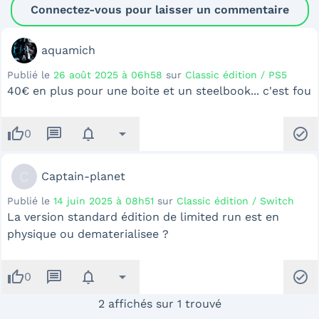
Connectez-vous pour laisser un commentaire
aquamich
Publié le
26 août 2025 à 06h58
sur
Classic édition / PS5
40€ en plus pour une boite et un steelbook... c'est fou
thumb_up
message
notifications
arrow_drop_down
check_circle
0
C
Captain-planet
Publié le
14 juin 2025 à 08h51
sur
Classic édition / Switch
La version standard édition de limited run est en
physique ou dematerialisee ?
thumb_up
message
notifications
arrow_drop_down
check_circle
0
2 affichés sur 1 trouvé