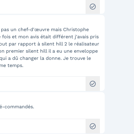
check_circle
 pas un chef-d'œuvre mais Christophe
fois et mon avis était différent j'avais pris
 par rapport à silent hill 2 le réalisateur
on premier silent hill il a eu une enveloppe
e qui a dû changer la donne. Je trouve le
ême temps.
check_circle
pré-commandés.
check_circle