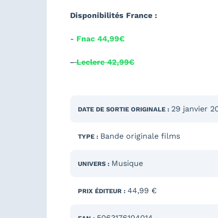
Disponibilités France :
-
Fnac 44,99€
-
Leclerc 42,99€
29 janvier 2
DATE DE SORTIE
ORIGINALE
:
Bande originale films
TYPE :
Musique
UNIVERS :
44,99 €
PRIX ÉDITEUR :
5063176104014