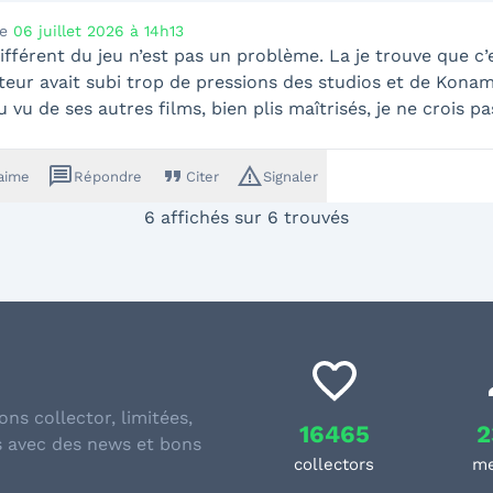
le
06 juillet 2026 à 14h13
différent du jeu n’est pas un problème. La je trouve que c
teur avait subi trop de pressions des studios et de Konami
 vu de ses autres films, bien plis maîtrisés, je ne crois pa
message
format_quote
warning_amber
'aime
Répondre
Citer
Signaler
6 affichés sur 6 trouvés
ons collector, limitées,
16465
2
s avec des news et bons
collectors
m