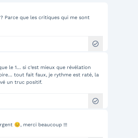
 ? Parce que les critiques qui me sont
check_circle
que le 1… si c’est mieux que révélation
ire… tout fait faux, je rythme est raté, la
é un truc positif.
check_circle
rgent 😊, merci beaucoup !!!