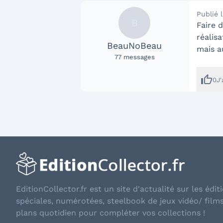
Publié 
B
Faire 
réalisa
BeauNoBeau
mais au
77
messages
thumb_up
0
J
EditionCollector.fr est un site d'actualité sur les éditi
spéciales, numérotées, steelbook de jeux vidéo/ film
plans quotidien pour compléter vos collections !