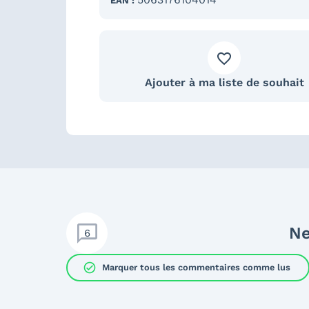
EAN :
Ajouter à ma liste de souhait
Ne
6
check_circle
Marquer tous les commentaires comme lus