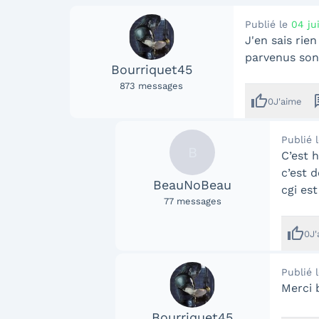
Publié le
04 ju
J'en sais rie
parvenus sont.
Bourriquet45
873
messages
thumb_up
me
0
J'aime
Publié 
B
C’est 
c’est d
BeauNoBeau
cgi es
77
messages
thumb_up
0
J
Publié 
Merci 
Bourriquet45