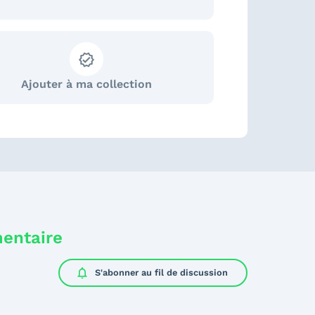
Ajouter à ma collection
mentaire
notifications
S'abonner au
fil de discussion