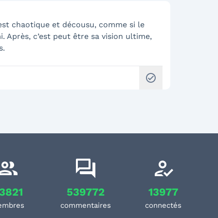
’est chaotique et décousu, comme si le
. Après, c’est peut être sa vision ultime,
s.
check_circle
3821
539772
13977
embres
commentaires
connectés