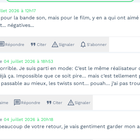
illet 2026 à 12h17
n pour la bande son, mais pour le film, y en a qui ont aimé
.. négatives...
ssage
format_quote
warning_amber
notifications
Répondre
Citer
Signaler
S'abonner
le
04 juillet 2026 à 18h53
horrible. Je suis parti en mode: C’est le même réalisateur 
éjà ça. Impossible que ce soit pire… mais c’est tellement p
t passable au mieux, les twists sont… pouah… j’ai pas trouv
message
format_quote
warning_amber
'aime
Répondre
Citer
Signaler
le
04 juillet 2026 à 20h18
beaucoup de votre retour, je vais gentiment garder mon a