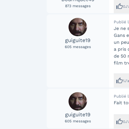
thumb_up
873
messages
0
J
Publié 
Je ne 
Gans es
guiguite19
un peu
605
messages
a pris 
de 50 m
film t
thumb_up
1
J'
Publié 
Fait t
guiguite19
thumb_up
605
messages
0
J