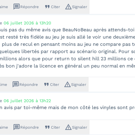
message
format_quote
warning_amber
'aime
Répondre
Citer
Signaler
le
06 juillet 2026 à 13h20
suis pas du même avis que BeauNoBeau après attends-toi
t resté très fidèle au jeu je suis allé le voir une deuxième 
 plus de recul en pensant moins au jeu ne compare pas tout
quelques libertés par rapport au scénario original. Pour s
illions alors que pour return to silent hill 23 millions c
rès bon j'adore la licence en général un peu normal en m
message
format_quote
warning_amber
aime
Répondre
Citer
Signaler
le
06 juillet 2026 à 13h22
on avis par toi-même mais de mon côté les vinyles sont 
message
format_quote
warning_amber
'aime
Répondre
Citer
Signaler