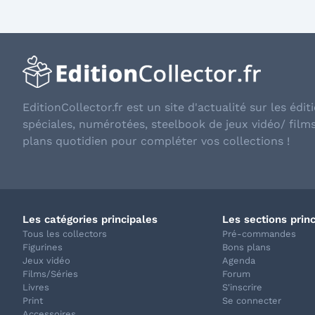
EditionCollector.fr est un site d'actualité sur les éditi
spéciales, numérotées, steelbook de jeux vidéo/ film
plans quotidien pour compléter vos collections !
Les catégories principales
Les sections prin
Tous les collectors
Pré-commandes
Figurines
Bons plans
Jeux vidéo
Agenda
Films/Séries
Forum
Livres
S'inscrire
Print
Se connecter
Accessoires