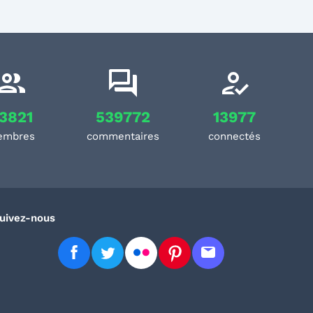
3821
539772
13977
embres
commentaires
connectés
uivez-nous