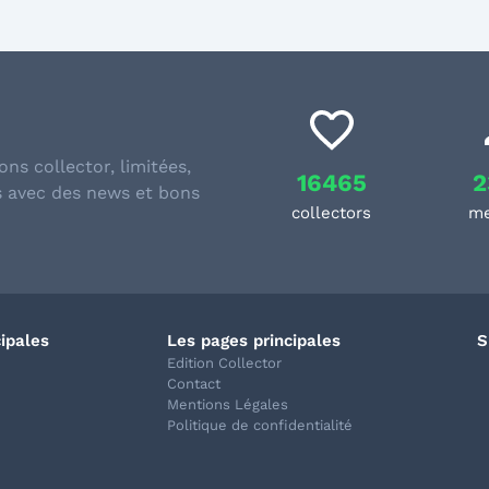
ons collector, limitées,
16465
2
s avec des news et bons
collectors
m
cipales
Les pages principales
S
Edition Collector
Contact
Mentions Légales
Politique de confidentialité