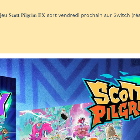
 𝐒𝐜𝐨𝐭𝐭 𝐏𝐢𝐥𝐠𝐫𝐢𝐦 𝐄𝐗 sort vendredi prochain sur Swi