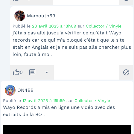
Mamouth69
Publié le
28 avril 2025 à 18h09
sur
Collector / Vinyle
j'étais pas allé jusqu'à vérifier ce qu'était Wayo
records car ce qui m'a bloqué c'était que le site
était en Anglais et je ne suis pas allé chercher plus
loin, faute à moi.
thumb_up
message
arrow_drop_down
check_circle
0
ON4BB
Publié le
12 avril 2025 à 15h59
sur
Collector / Vinyle
Wayo Records a mis en ligne une vidéo avec des
extraits de la BO :