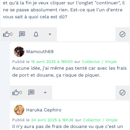
et qu'à la fin je veux cliquer sur l'onglet "continuer", il
ne se passe absolument rien. Est-ce que l'un d'entre
vous sait à quoi cela est dû?
thumb_up
message
notifications
arrow_drop_down
check_circle
0
Mamouth69
Publié le
15 avril 2025 à 18h00
sur
Collector / Vinyle
Aucune idée, j'ai même pas tenté car avec les frais
de port et douane, ça risque de piquer.
thumb_up
message
arrow_drop_down
check_circle
0
Haruka Cephiro
Publié le
24 avril 2025 à 16h36
sur
Collector / Vinyle
Il n'y aura pas de frais de douane vu que c'est un