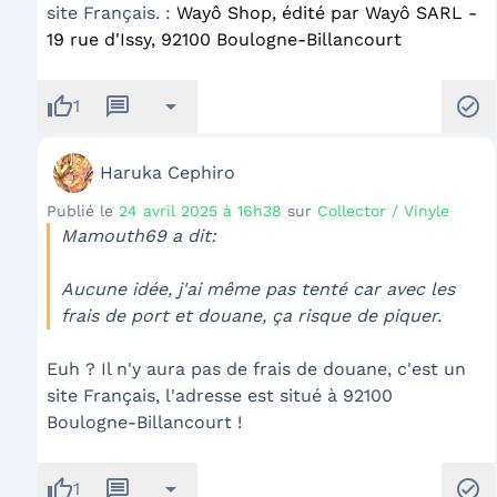
site Français. :
Wayô Shop, édité par Wayô SARL -
19 rue d'Issy, 92100 Boulogne-Billancourt
thumb_up
message
arrow_drop_down
check_circle
1
Haruka Cephiro
Publié le
24 avril 2025 à 16h38
sur
Collector / Vinyle
Mamouth69 a dit:
Aucune idée, j'ai même pas tenté car avec les
frais de port et douane, ça risque de piquer.
Euh ? Il n'y aura pas de frais de douane, c'est un
site Français, l'adresse est situé à 92100
Boulogne-Billancourt !
thumb_up
message
arrow_drop_down
check_circle
1