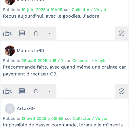
Publié le
10 juin 2025 à 16h09
sur
Collector / Vinyle
Reçus aujourd'hui, avec le goodies. J'adore.
thumb_up
message
notifications
arrow_drop_down
check_circle
0
Mamouth69
Publié le
28 avril 2025 à 18h10
sur
Collector / Vinyle
Précommande faite, avec quand même une crainte car
payement direct par CB.
thumb_up
message
notifications
arrow_drop_down
check_circle
0
A
Artax69
Publié le
13 avril 2025 à 02h59
sur
Collector / Vinyle
Impossible de passer commande, lorsque je m'inscris