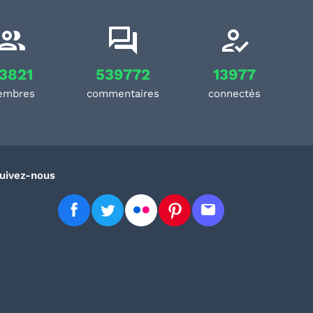
3821
539772
13977
embres
commentaires
connectés
uivez-nous