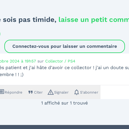
 sois pas timide,
laisse un petit com
Connectez-vous pour laisser un commentaire
tobre 2024 à 19h57
sur
Collector / PS4
rès patient et j'ai hâte d'avoir ce collector ! j'ai un doute
mbre ! ! ;)
ssage
format_quote
warning_amber
notifications
Répondre
Citer
Signaler
S'abonner
1 affiché sur 1 trouvé