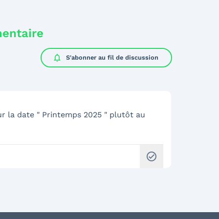
mentaire
notifications
S'abonner au
fil de discussion
 sur la date " Printemps 2025 " plutôt au
check_circle