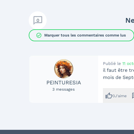
Ne
0
check_circle
Marquer tous les commentaires comme lus
Publié le
11 oc
il faut être t
mois de Septe
PEINTURESIA
3
messages
thumb_up
me
0
J'aime