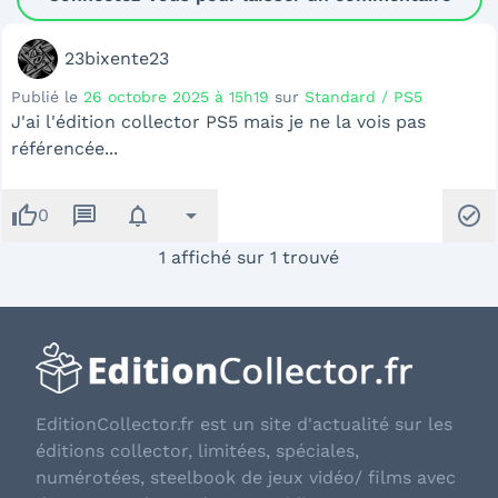
23bixente23
Publié le
26 octobre 2025 à 15h19
sur
Standard / PS5
J'ai l'édition collector PS5 mais je ne la vois pas
référencée...
thumb_up
message
notifications
arrow_drop_down
check_circle
0
1 affiché sur 1 trouvé
EditionCollector.fr est un site d'actualité sur les
éditions collector, limitées, spéciales,
numérotées, steelbook de jeux vidéo/ films avec