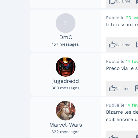
thumb_up
me
0
J'aime
Publié le
23 av
D
Interessant m
DmC
thumb_up
me
157
messages
0
J'aime
Publié le
14 fé
Preco via le 
jugedredd
thumb_up
mes
860
messages
1
J'aime
Publié le
14 fé
Bizarre les d
soit encore u
Marvel-Wars
322
messages