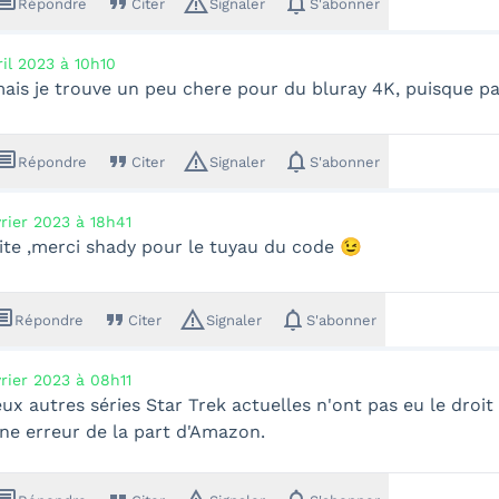
ssage
format_quote
warning_amber
notifications
Répondre
Citer
Signaler
S'abonner
ril 2023 à 10h10
ais je trouve un peu chere pour du bluray 4K, puisque pa
ssage
format_quote
warning_amber
notifications
Répondre
Citer
Signaler
S'abonner
vrier 2023 à 18h41
site ,merci shady pour le tuyau du code 😉
sage
format_quote
warning_amber
notifications
Répondre
Citer
Signaler
S'abonner
vrier 2023 à 08h11
eux autres séries Star Trek actuelles n'ont pas eu le droit
ne erreur de la part d'Amazon.