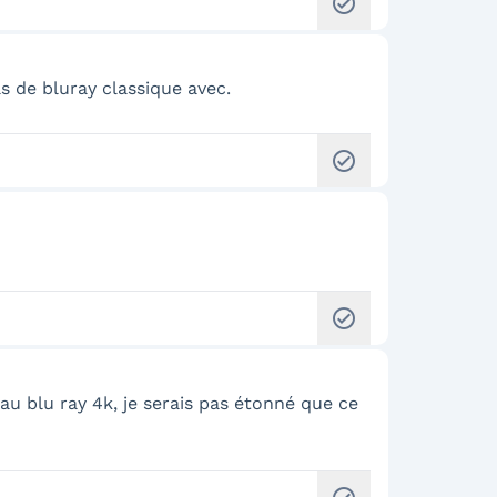
check_circle
s de bluray classique avec.
check_circle
check_circle
 au blu ray 4k, je serais pas étonné que ce