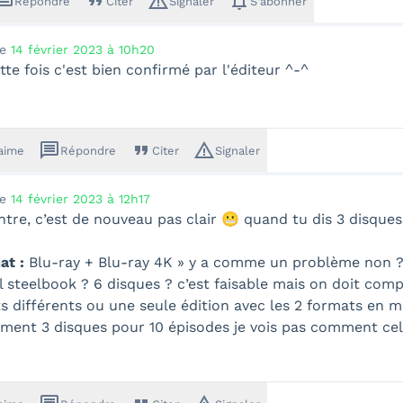
ssage
format_quote
warning_amber
notifications
Répondre
Citer
Signaler
S'abonner
le
14 février 2023 à 10h20
tte fois c'est bien confirmé par l'éditeur ^-^
message
format_quote
warning_amber
'aime
Répondre
Citer
Signaler
le
14 février 2023 à 12h17
ntre, c’est de nouveau pas clair 😬 quand tu dis 3 disque
at :
Blu-ray + Blu-ray 4K » y a comme un problème non ? i
l steelbook ? 6 disques ? c’est faisable mais on doit compr
s différents ou une seule édition avec les 2 formats en m
ment 3 disques pour 10 épisodes je vois pas comment cela