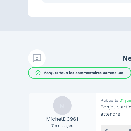
Ne
9
check_circle
Marquer tous les commentaires comme lus
Publié le
01 ju
M
Bonjour, art
attendre
MichelD3961
7
messages