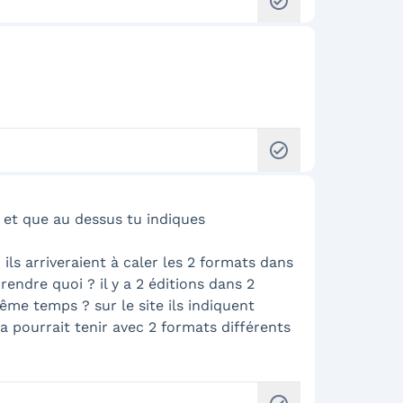
check_circle
check_circle
s et que au dessus tu indiques
ls arriveraient à caler les 2 formats dans
endre quoi ? il y a 2 éditions dans 2
ême temps ? sur le site ils indiquent
 pourrait tenir avec 2 formats différents