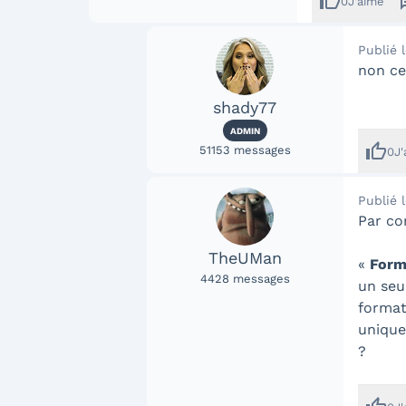
thumb_up
me
0
J'aime
Publié 
non ce
shady77
ADMIN
thumb_up
51153
messages
0
J
Publié 
Par co
TheUMan
«
Form
4428
messages
un seu
format
unique
?