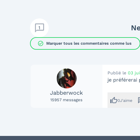
Ne
1
check_circle
Marquer tous les commentaires comme lus
Publié le
03 ju
je préférerai 
Jabberwock
thumb_up
me
15957
messages
0
J'aime