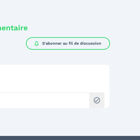
mentaire
notifications
S'abonner au
fil de discussion
check_circle