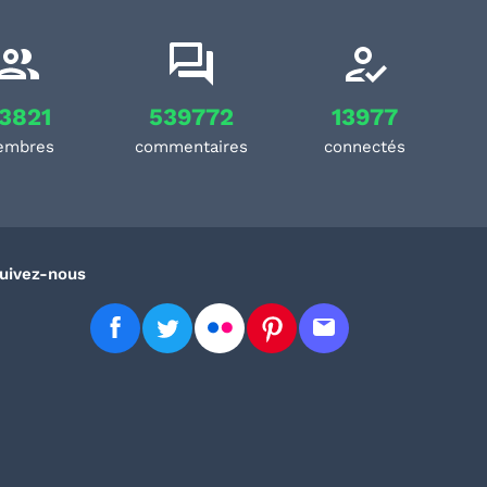
3821
539772
13977
embres
commentaires
connectés
uivez-nous