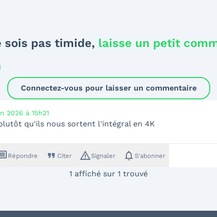
 sois pas timide,
laisse un petit com
Connectez-vous pour laisser un commentaire
in 2026 à 15h21
plutôt qu'ils nous sortent l'intégral en 4K
ssage
format_quote
warning_amber
notifications
Répondre
Citer
Signaler
S'abonner
1 affiché sur 1 trouvé