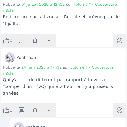
Publié le
01 juillet 2025 à 12h02
sur
volume 1 / Couverture
rigide
Petit retard sur la livraison l’article et prévue pour le
11 juillet
thumb_up
message
notifications
arrow_drop_down
check_circle
0
Yeahman
Publié le
24 juin 2025 à 17h32
sur
volume 1 / Couverture
rigide
Qui y'a -t-il de différent par rapport à la version
"compendium" (VO) qui était sortie il y a plusieurs
années ?
thumb_up
message
notifications
arrow_drop_down
check_circle
0