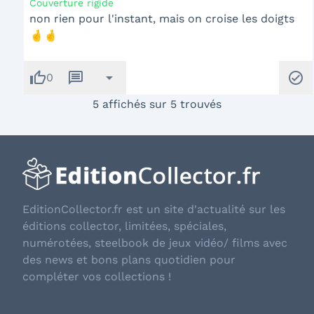
Couverture rigide
non rien pour l'instant, mais on croise les doigts
🤞🤞
thumb_up
message
arrow_drop_down
check_circle
0
5 affichés sur 5 trouvés
EditionCollector.fr est un site d'actualité sur les
éditions collector, limitées, spéciales,
numérotées, steelbook de jeux vidéo/ films avec
des news et bons plans quotidien pour
compléter vos collections !