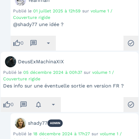
Yeahman
Publié le
01 juillet 2025 à 12h59
sur
volume 1 /
Couverture rigide
@shady77 une idée ?
thumb_up
message
arrow_drop_down
check_circle
0
DeusExMachinaXIX
Publié le
05 décembre 2024 à 00h37
sur
volume 1 /
Couverture rigide
Des info sur une éventuelle sortie en version FR ?
thumb_up
message
notifications
arrow_drop_down
check_circle
0
shady77
ADMIN
Publié le
18 décembre 2024 à 17h27
sur
volume 1 /