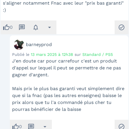
s'aligner notamment Fnac avec leur "prix bas garanti"
:)
thumb_up
message
notifications
arrow_drop_down
check_circle
0
barneyprod
Publié le
13 mars 2025 à 12h38
sur
Standard / PS5
J'en doute car pour carrefour c'est un produit
d'appel sur lequel il peut se permettre de ne pas
gagner d'argent.
Mais prix le plus bas garanti veut simplement dire
que si la fnac (pas les autres enseignes) baisse le
prix alors que tu l'a commandé plus cher tu
pourras bénéficier de la baisse
thumb_up
message
arrow_drop_down
check_circle
0