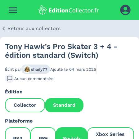
Retour aux collectors
Tony Hawk’s Pro Skater 3 + 4 -
édition standard (Switch)
Écrit par
shady77
Ajouté le
04 mars 2025
Aucun
commentaire
Édition
Collector
Standard
Plateforme
Xbox Series
PS4
PS5
Switch